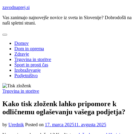
Skip
zavodnaprej.si
to
Vas zanimajo najnovejše novice iz sveta in Slovenije? Dobrodošli na
content
naši spletni strani.
Domov
Dom in oprema
Zdravje
Trgovina in storitve
Šport in prosti čas
Izobraževanje
Podjetništvo
Trgovina in storitve
Kako tisk zloženk lahko pripomore k
odličnemu oglaševanju vašega podjetja?
by
Urednik
Posted on
17. marca 2025
11. avgusta 2025