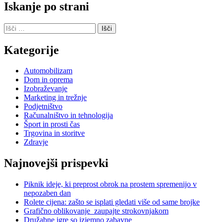
Iskanje po strani
Išči:
Kategorije
Automobilizam
Dom in oprema
Izobraževanje
Marketing in trežnje
Podjetništvo
Računalništvo in tehnologija
Šport in prosti čas
Trgovina in storitve
Zdravje
Najnovejši prispevki
Piknik ideje, ki preprost obrok na prostem spremenijo v
nepozaben dan
Rolete cijena: zašto se isplati gledati više od same brojke
Grafično oblikovanje zaupajte strokovnjakom
Družabne igre so izjemno zabavne