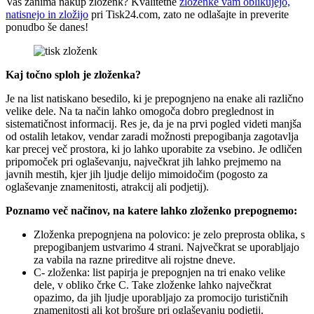
Vas zanima nakup zloženk? Kvalitetne
zloženke vam oblikujejo,
natisnejo in zložijo
pri Tisk24.com, zato ne odlašajte in preverite
ponudbo še danes!
Kaj točno sploh je zloženka?
Je na list natiskano besedilo, ki je prepognjeno na enake ali različno
velike dele. Na ta način lahko omogoča dobro preglednost in
sistematičnost informacij. Res je, da je na prvi pogled videti manjša
od ostalih letakov, vendar zaradi možnosti prepogibanja zagotavlja
kar precej več prostora, ki jo lahko uporabite za vsebino. Je odličen
pripomoček pri oglaševanju, največkrat jih lahko prejmemo na
javnih mestih, kjer jih ljudje delijo mimoidočim (pogosto za
oglaševanje znamenitosti, atrakcij ali podjetij).
Poznamo več načinov, na katere lahko zloženko prepognemo:
Zloženka prepognjena na polovico: je zelo preprosta oblika, s
prepogibanjem ustvarimo 4 strani. Največkrat se uporabljajo
za vabila na razne prireditve ali rojstne dneve.
C- zloženka: list papirja je prepognjen na tri enako velike
dele, v obliko črke C. Take zloženke lahko največkrat
opazimo, da jih ljudje uporabljajo za promocijo turističnih
znamenitosti ali kot brošure pri oglaševanju podjetij.