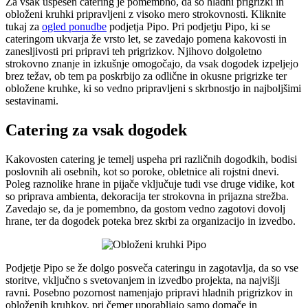
Za vsak uspešen catering je pomembno, da so hladni prigrizki in
obloženi kruhki pripravljeni z visoko mero strokovnosti. Kliknite
tukaj za
ogled ponudbe
podjetja Pipo. Pri podjetju Pipo, ki se
cateringom ukvarja že vrsto let, se zavedajo pomena kakovosti in
zanesljivosti pri pripravi teh prigrizkov. Njihovo dolgoletno
strokovno znanje in izkušnje omogočajo, da vsak dogodek izpeljejo
brez težav, ob tem pa poskrbijo za odlične in okusne prigrizke ter
obložene kruhke, ki so vedno pripravljeni s skrbnostjo in najboljšimi
sestavinami.
Catering za vsak dogodek
Kakovosten catering je temelj uspeha pri različnih dogodkih, bodisi
poslovnih ali osebnih, kot so poroke, obletnice ali rojstni dnevi.
Poleg raznolike hrane in pijače vključuje tudi vse druge vidike, kot
so priprava ambienta, dekoracija ter strokovna in prijazna strežba.
Zavedajo se, da je pomembno, da gostom vedno zagotovi dovolj
hrane, ter da dogodek poteka brez skrbi za organizacijo in izvedbo.
Podjetje Pipo se že dolgo posveča cateringu in zagotavlja, da so vse
storitve, vključno s svetovanjem in izvedbo projekta, na najvišji
ravni. Posebno pozornost namenjajo pripravi hladnih prigrizkov in
obloženih kruhkov, pri čemer uporabljajo samo domače in