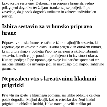
kakovostne sestavine. Dekoracija in priprava hrane sta vedno
prilagojeni dogodku ter željam stranke, saj se podjetje Pipo
zavedajo, da je vsak dogodek unikaten in zahteva individualen
pristop.
Izbira sestavin za vrhunsko pripravo
hrane
Priprava vrhunske hrane se začne z izbiro najboljših sestavin, ki
zagotavljajo kakovost in okus. Hladni prigrizki in obloženi kruhki,
ki jih pripravljajo v podjetju Pipo, so narejeni iz skrbno izbranih
sestavin, katerih cilj je poudariti prefinjenost in izvrstnost okusa.
Kuharji podjetja Pipo uporabljajo svoje kulinarične spretnosti ter
različne tehnike, da ustvarijo jedi, ki navdušijo tudi najbolj zahtevne
gurmane.
Nepozaben vtis s kreativnimi hladnimi
prigrizki
Prvi vtis na goste je ključnega pomena, saj lahko oblikuje celoten
potek dogodka. Majhni detajli, kot so estetsko dovršeni hladni
prigrizki in obloženi kruhki, lahko naredijo velik razliko pri