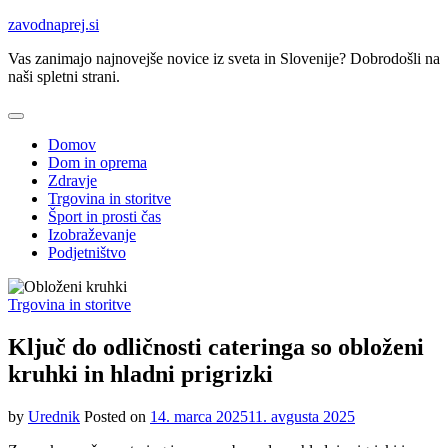
Skip
zavodnaprej.si
to
Vas zanimajo najnovejše novice iz sveta in Slovenije? Dobrodošli na
content
naši spletni strani.
Domov
Dom in oprema
Zdravje
Trgovina in storitve
Šport in prosti čas
Izobraževanje
Podjetništvo
Trgovina in storitve
Ključ do odličnosti cateringa so obloženi
kruhki in hladni prigrizki
by
Urednik
Posted on
14. marca 2025
11. avgusta 2025