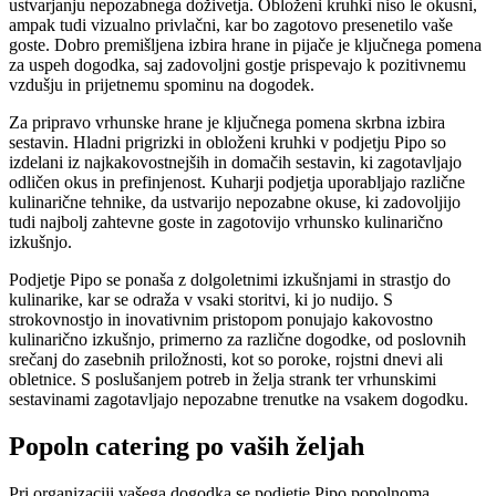
ustvarjanju nepozabnega doživetja. Obloženi kruhki niso le okusni,
ampak tudi vizualno privlačni, kar bo zagotovo presenetilo vaše
goste. Dobro premišljena izbira hrane in pijače je ključnega pomena
za uspeh dogodka, saj zadovoljni gostje prispevajo k pozitivnemu
vzdušju in prijetnemu spominu na dogodek.
Za pripravo vrhunske hrane je ključnega pomena skrbna izbira
sestavin. Hladni prigrizki in obloženi kruhki v podjetju Pipo so
izdelani iz najkakovostnejših in domačih sestavin, ki zagotavljajo
odličen okus in prefinjenost. Kuharji podjetja uporabljajo različne
kulinarične tehnike, da ustvarijo nepozabne okuse, ki zadovoljijo
tudi najbolj zahtevne goste in zagotovijo vrhunsko kulinarično
izkušnjo.
Podjetje Pipo se ponaša z dolgoletnimi izkušnjami in strastjo do
kulinarike, kar se odraža v vsaki storitvi, ki jo nudijo. S
strokovnostjo in inovativnim pristopom ponujajo kakovostno
kulinarično izkušnjo, primerno za različne dogodke, od poslovnih
srečanj do zasebnih priložnosti, kot so poroke, rojstni dnevi ali
obletnice. S poslušanjem potreb in želja strank ter vrhunskimi
sestavinami zagotavljajo nepozabne trenutke na vsakem dogodku.
Popoln catering po vaših željah
Pri organizaciji vašega dogodka se podjetje Pipo popolnoma