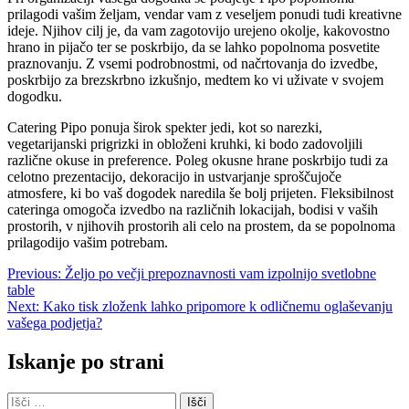
prilagodi vašim željam, vendar vam z veseljem ponudi tudi kreativne
ideje. Njihov cilj je, da vam zagotovijo urejeno okolje, kakovostno
hrano in pijačo ter se poskrbijo, da se lahko popolnoma posvetite
praznovanju. Z vsemi podrobnostmi, od načrtovanja do izvedbe,
poskrbijo za brezskrbno izkušnjo, medtem ko vi uživate v svojem
dogodku.
Catering Pipo ponuja širok spekter jedi, kot so narezki,
vegetarijanski prigrizki in obloženi kruhki, ki bodo zadovoljili
različne okuse in preference. Poleg okusne hrane poskrbijo tudi za
celotno prezentacijo, dekoracijo in ustvarjanje sproščujoče
atmosfere, ki bo vaš dogodek naredila še bolj prijeten. Fleksibilnost
cateringa omogoča izvedbo na različnih lokacijah, bodisi v vaših
prostorih, v njihovih prostorih ali celo na prostem, da se popolnoma
prilagodijo vašim potrebam.
Navigacija
Previous:
Željo po večji prepoznavnosti vam izpolnijo svetlobne
table
prispevka
Next:
Kako tisk zloženk lahko pripomore k odličnemu oglaševanju
vašega podjetja?
Iskanje po strani
Išči: