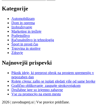
Kategorije
Automobilizam
Dom in oprema
Izobraževanje
Marketing in trežnje
Podjetništvo
Računalništvo in tehnologija
Šport in prosti čas
Trgovina in storitve
Zdravje
Najnovejši prispevki
Piknik ideje, ki preprost obrok na prostem spremenijo v
nepozaben dan
Rolete cijena: zašto se isplati gledati više od same brojke
Grafično oblikovanje zaupajte strokovnjakom
Družabne igre so izjemno zabavne
Vse za promocijo na enem mestu
2026 | zavodnaprej.si | Vse pravice pridržane.