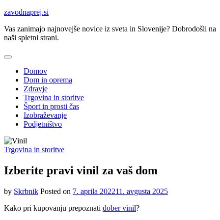
Skip
zavodnaprej.si
to
Vas zanimajo najnovejše novice iz sveta in Slovenije? Dobrodošli na
content
naši spletni strani.
Domov
Dom in oprema
Zdravje
Trgovina in storitve
Šport in prosti čas
Izobraževanje
Podjetništvo
Trgovina in storitve
Izberite pravi vinil za vaš dom
by
Skrbnik
Posted on
7. aprila 2022
11. avgusta 2025
Kako pri kupovanju prepoznati
dober vinil
?