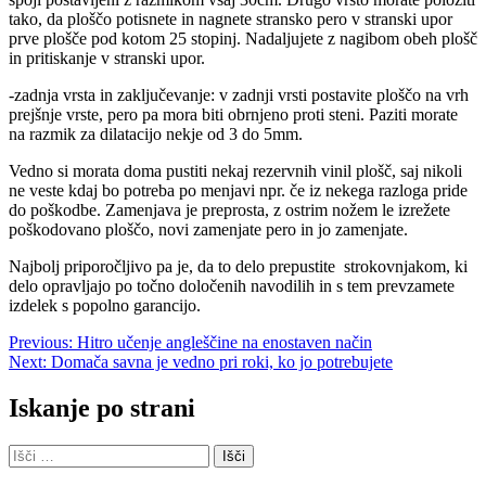
tako, da ploščo potisnete in nagnete stransko pero v stranski upor
prve plošče pod kotom 25 stopinj. Nadaljujete z nagibom obeh plošč
in pritiskanje v stranski upor.
-zadnja vrsta in zaključevanje: v zadnji vrsti postavite ploščo na vrh
prejšnje vrste, pero pa mora biti obrnjeno proti steni. Paziti morate
na razmik za dilatacijo nekje od 3 do 5mm.
Vedno si morata doma pustiti nekaj rezervnih vinil plošč, saj nikoli
ne veste kdaj bo potreba po menjavi npr. če iz nekega razloga pride
do poškodbe. Zamenjava je preprosta, z ostrim nožem le izrežete
poškodovano ploščo, novi zamenjate pero in jo zamenjate.
Najbolj priporočljivo pa je, da to delo prepustite strokovnjakom, ki
delo opravljajo po točno določenih navodilih in s tem prevzamete
izdelek s popolno garancijo.
Navigacija
Previous:
Hitro učenje angleščine na enostaven način
Next:
Domača savna je vedno pri roki, ko jo potrebujete
prispevka
Iskanje po strani
Išči: