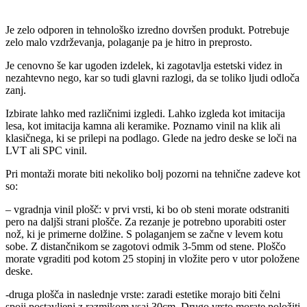
Je zelo odporen in tehnološko izredno dovršen produkt. Potrebuje
zelo malo vzdrževanja, polaganje pa je hitro in preprosto.
Je cenovno še kar ugoden izdelek, ki zagotavlja estetski videz in
nezahtevno nego, kar so tudi glavni razlogi, da se toliko ljudi odloča
zanj.
Izbirate lahko med različnimi izgledi. Lahko izgleda kot imitacija
lesa, kot imitacija kamna ali keramike. Poznamo vinil na klik ali
klasičnega, ki se prilepi na podlago. Glede na jedro deske se loči na
LVT ali SPC vinil.
Pri montaži morate biti nekoliko bolj pozorni na tehnične zadeve kot
so:
– vgradnja vinil plošč: v prvi vrsti, ki bo ob steni morate odstraniti
pero na daljši strani plošče. Za rezanje je potrebno uporabiti oster
nož, ki je primerne dolžine. S polaganjem se začne v levem kotu
sobe. Z distančnikom se zagotovi odmik 3-5mm od stene. Ploščo
morate vgraditi pod kotom 25 stopinj in vložite pero v utor položene
deske.
-druga plošča in naslednje vrste: zaradi estetike morajo biti čelni
spoji postavljeni z razmikom vsaj 30cm. Drugo vrsto morate položiti