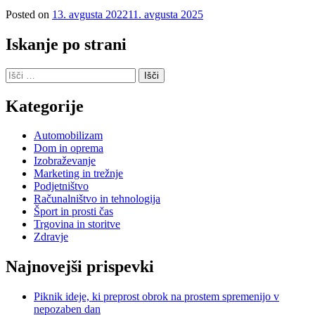
Posted on
13. avgusta 2022
11. avgusta 2025
Iskanje po strani
Išči:
Kategorije
Automobilizam
Dom in oprema
Izobraževanje
Marketing in trežnje
Podjetništvo
Računalništvo in tehnologija
Šport in prosti čas
Trgovina in storitve
Zdravje
Najnovejši prispevki
Piknik ideje, ki preprost obrok na prostem spremenijo v
nepozaben dan