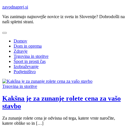
Skip
zavodnaprej.si
to
Vas zanimajo najnovejše novice iz sveta in Slovenije? Dobrodošli na
content
naši spletni strani.
Domov
Dom in oprema
Zdravje
Trgovina in storitve
Šport in prosti čas
Izobraževanje
Podjetništvo
Trgovina in storitve
Kakšna je za zunanje rolete cena za vašo
stavbo
Za zunanje rolete cena je odvisna od tega, katere vrste naročite,
katere oblike so in […]