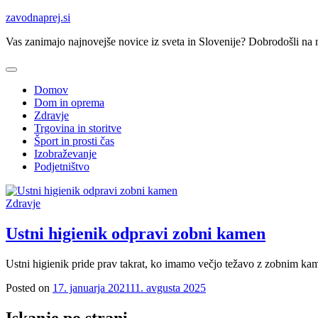
Skip
zavodnaprej.si
to
Vas zanimajo najnovejše novice iz sveta in Slovenije? Dobrodošli na na
content
Domov
Dom in oprema
Zdravje
Trgovina in storitve
Šport in prosti čas
Izobraževanje
Podjetništvo
Zdravje
Ustni higienik odpravi zobni kamen
Ustni higienik pride prav takrat, ko imamo večjo težavo z zobnim ka
Posted on
17. januarja 2021
11. avgusta 2025
Iskanje po strani