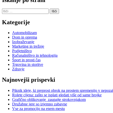
Išči:
Kategorije
Automobilizam
Dom in oprema
Izobraževanje
Marketing in trežnje
Podjetništvo
Računalništvo in tehnologija
Šport in prosti čas
Trgovina in storitve
Zdravje
Najnovejši prispevki
Piknik ideje, ki preprost obrok na prostem spremenijo v nepoz
Rolete cijena: zašto se isplati gledati više od same brojke
Grafično oblikovanje zaupajte strokovnjakom
Družabne igre so izjemno zabavne
Vse za promocijo na enem mestu