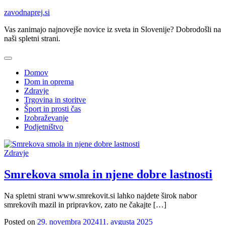
Skip
zavodnaprej.si
to
Vas zanimajo najnovejše novice iz sveta in Slovenije? Dobrodošli na
content
naši spletni strani.
Domov
Dom in oprema
Zdravje
Trgovina in storitve
Šport in prosti čas
Izobraževanje
Podjetništvo
Zdravje
Smrekova smola in njene dobre lastnosti
Na spletni strani www.smrekovit.si lahko najdete širok nabor
smrekovih mazil in pripravkov, zato ne čakajte […]
Posted on
29. novembra 2024
11. avgusta 2025