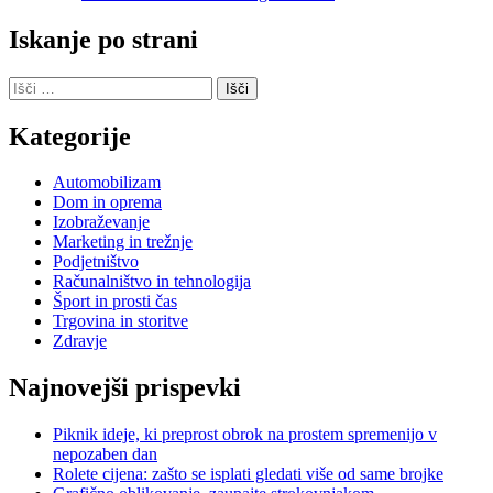
Iskanje po strani
Išči:
Kategorije
Automobilizam
Dom in oprema
Izobraževanje
Marketing in trežnje
Podjetništvo
Računalništvo in tehnologija
Šport in prosti čas
Trgovina in storitve
Zdravje
Najnovejši prispevki
Piknik ideje, ki preprost obrok na prostem spremenijo v
nepozaben dan
Rolete cijena: zašto se isplati gledati više od same brojke