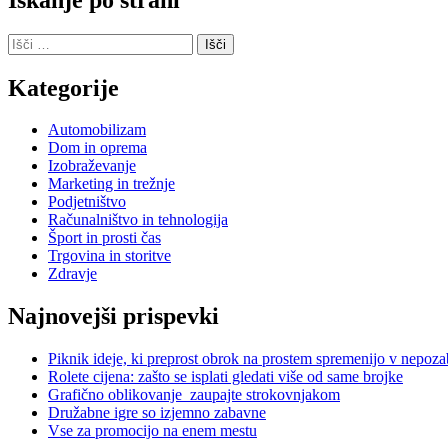
Išči:
Kategorije
Automobilizam
Dom in oprema
Izobraževanje
Marketing in trežnje
Podjetništvo
Računalništvo in tehnologija
Šport in prosti čas
Trgovina in storitve
Zdravje
Najnovejši prispevki
Piknik ideje, ki preprost obrok na prostem spremenijo v nepoz
Rolete cijena: zašto se isplati gledati više od same brojke
Grafično oblikovanje zaupajte strokovnjakom
Družabne igre so izjemno zabavne
Vse za promocijo na enem mestu