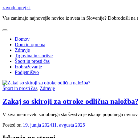
Skip
zavodnaprej.si
to
Vas zanimajo najnovejše novice iz sveta in Slovenije? Dobrodošli na na
content
Domov
Dom in oprema
Zdravje
Trgovina in storitve
Šport in prosti čas
Izobraževanje
Podjetništvo
Šport in prosti čas
,
Zdravje
Zakaj so skiroji za otroke odlična naložba
V živahnem svetu sodobnega starševstva je iskanje popolnega ravnov
Posted on
19. junija 2024
11. avgusta 2025
Iskanje po strani