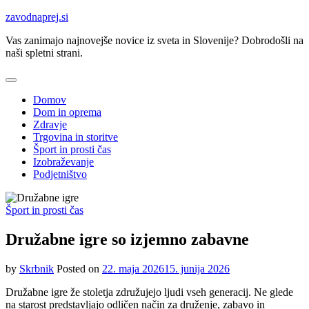
Skip
zavodnaprej.si
to
Vas zanimajo najnovejše novice iz sveta in Slovenije? Dobrodošli na
content
naši spletni strani.
Domov
Dom in oprema
Zdravje
Trgovina in storitve
Šport in prosti čas
Izobraževanje
Podjetništvo
Šport in prosti čas
Družabne igre so izjemno zabavne
by
Skrbnik
Posted on
22. maja 2026
15. junija 2026
Družabne igre že stoletja združujejo ljudi vseh generacij. Ne glede
na starost predstavljajo odličen način za druženje, zabavo in