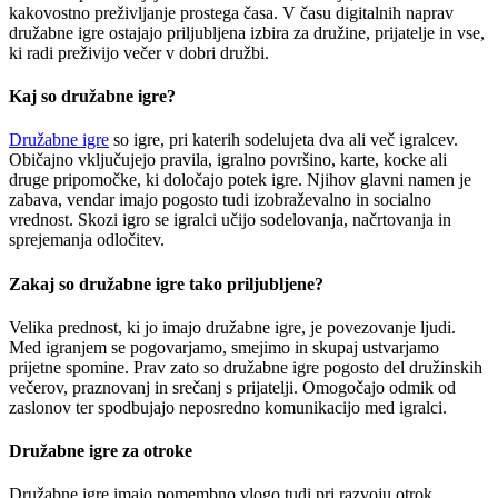
kakovostno preživljanje prostega časa. V času digitalnih naprav
družabne igre ostajajo priljubljena izbira za družine, prijatelje in vse,
ki radi preživijo večer v dobri družbi.
Kaj so družabne igre?
Družabne igre
so igre, pri katerih sodelujeta dva ali več igralcev.
Običajno vključujejo pravila, igralno površino, karte, kocke ali
druge pripomočke, ki določajo potek igre. Njihov glavni namen je
zabava, vendar imajo pogosto tudi izobraževalno in socialno
vrednost. Skozi igro se igralci učijo sodelovanja, načrtovanja in
sprejemanja odločitev.
Zakaj so družabne igre tako priljubljene?
Velika prednost, ki jo imajo družabne igre, je povezovanje ljudi.
Med igranjem se pogovarjamo, smejimo in skupaj ustvarjamo
prijetne spomine. Prav zato so družabne igre pogosto del družinskih
večerov, praznovanj in srečanj s prijatelji. Omogočajo odmik od
zaslonov ter spodbujajo neposredno komunikacijo med igralci.
Družabne igre za otroke
Družabne igre imajo pomembno vlogo tudi pri razvoju otrok.