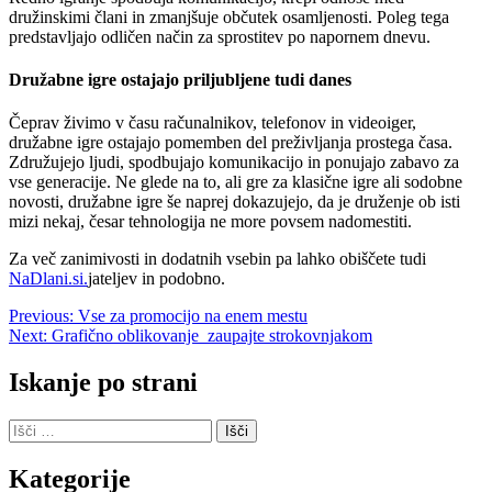
družinskimi člani in zmanjšuje občutek osamljenosti. Poleg tega
predstavljajo odličen način za sprostitev po napornem dnevu.
Družabne igre ostajajo priljubljene tudi danes
Čeprav živimo v času računalnikov, telefonov in videoiger,
družabne igre ostajajo pomemben del preživljanja prostega časa.
Združujejo ljudi, spodbujajo komunikacijo in ponujajo zabavo za
vse generacije. Ne glede na to, ali gre za klasične igre ali sodobne
novosti, družabne igre še naprej dokazujejo, da je druženje ob isti
mizi nekaj, česar tehnologija ne more povsem nadomestiti.
Za več zanimivosti in dodatnih vsebin pa lahko obiščete tudi
NaDlani.si.
jateljev in podobno.
Navigacija
Previous:
Vse za promocijo na enem mestu
Next:
Grafično oblikovanje zaupajte strokovnjakom
prispevka
Iskanje po strani
Išči:
Kategorije