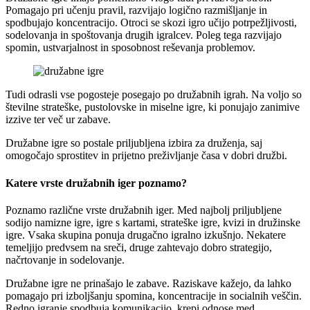
Pomagajo pri učenju pravil, razvijajo logično razmišljanje in
spodbujajo koncentracijo. Otroci se skozi igro učijo potrpežljivosti,
sodelovanja in spoštovanja drugih igralcev. Poleg tega razvijajo
spomin, ustvarjalnost in sposobnost reševanja problemov.
Tudi odrasli vse pogosteje posegajo po družabnih igrah. Na voljo so
številne strateške, pustolovske in miselne igre, ki ponujajo zanimive
izzive ter več ur zabave.
Družabne igre so postale priljubljena izbira za druženja, saj
omogočajo sprostitev in prijetno preživljanje časa v dobri družbi.
Katere vrste družabnih iger poznamo?
Poznamo različne vrste družabnih iger. Med najbolj priljubljene
sodijo namizne igre, igre s kartami, strateške igre, kvizi in družinske
igre. Vsaka skupina ponuja drugačno igralno izkušnjo. Nekatere
temeljijo predvsem na sreči, druge zahtevajo dobro strategijo,
načrtovanje in sodelovanje.
Družabne igre ne prinašajo le zabave. Raziskave kažejo, da lahko
pomagajo pri izboljšanju spomina, koncentracije in socialnih veščin.
Redno igranje spodbuja komunikacijo, krepi odnose med