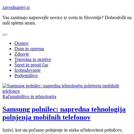
Skip
zavodnaprej.si
to
Vas zanimajo najnovejše novice iz sveta in Slovenije? Dobrodošli na
content
naši spletni strani.
Domov
Dom in oprema
Zdravje
Trgovina in storitve
Šport in prosti čas
Izobraževanje
Podjetništvo
Računalništvo in tehnologija
Samsung polnilec: napredna tehnologija
polnjenja mobilnih telefonov
Izzivi, kot sta počasno polnjenje in nizka učinkovitost polnilcev,