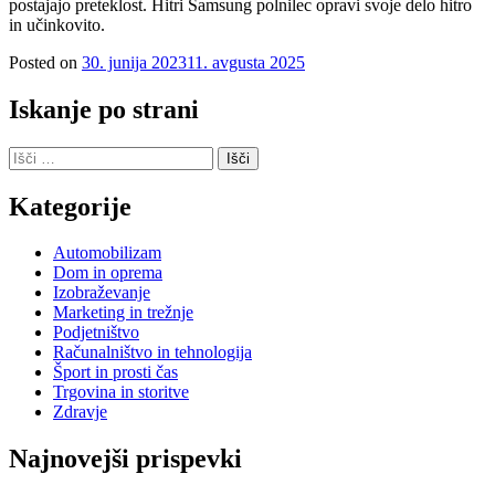
postajajo preteklost. Hitri Samsung polnilec opravi svoje delo hitro
in učinkovito.
Posted on
30. junija 2023
11. avgusta 2025
Iskanje po strani
Išči:
Kategorije
Automobilizam
Dom in oprema
Izobraževanje
Marketing in trežnje
Podjetništvo
Računalništvo in tehnologija
Šport in prosti čas
Trgovina in storitve
Zdravje
Najnovejši prispevki