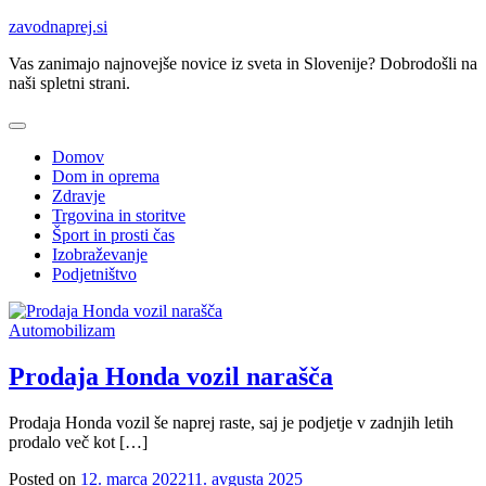
Skip
zavodnaprej.si
to
Vas zanimajo najnovejše novice iz sveta in Slovenije? Dobrodošli na
content
naši spletni strani.
Domov
Dom in oprema
Zdravje
Trgovina in storitve
Šport in prosti čas
Izobraževanje
Podjetništvo
Automobilizam
Prodaja Honda vozil narašča
Prodaja Honda vozil še naprej raste, saj je podjetje v zadnjih letih
prodalo več kot […]
Posted on
12. marca 2022
11. avgusta 2025