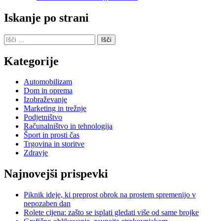
Iskanje po strani
Išči:
Kategorije
Automobilizam
Dom in oprema
Izobraževanje
Marketing in trežnje
Podjetništvo
Računalništvo in tehnologija
Šport in prosti čas
Trgovina in storitve
Zdravje
Najnovejši prispevki
Piknik ideje, ki preprost obrok na prostem spremenijo v
nepozaben dan
Rolete cijena: zašto se isplati gledati više od same brojke