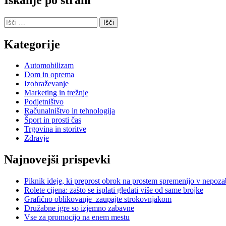
Išči:
Kategorije
Automobilizam
Dom in oprema
Izobraževanje
Marketing in trežnje
Podjetništvo
Računalništvo in tehnologija
Šport in prosti čas
Trgovina in storitve
Zdravje
Najnovejši prispevki
Piknik ideje, ki preprost obrok na prostem spremenijo v nepoz
Rolete cijena: zašto se isplati gledati više od same brojke
Grafično oblikovanje zaupajte strokovnjakom
Družabne igre so izjemno zabavne
Vse za promocijo na enem mestu