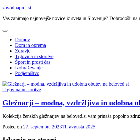
Skip
zavodnaprej.si
to
Vas zanimajo najnovejše novice iz sveta in Slovenije? Dobrodošli na na
content
Domov
Dom in oprema
Zdravje
Trgovina in storitve
Šport in prosti čas
Izobraževanje
Podjetništvo
Trgovina in storitve
Gležnarji – modna, vzdržljiva in udobna o
Kolekcija ženskih gležnarjev na beloved.si vam prinaša popolno združi
Posted on
27. septembra 2023
11. avgusta 2025
Iskanje po strani