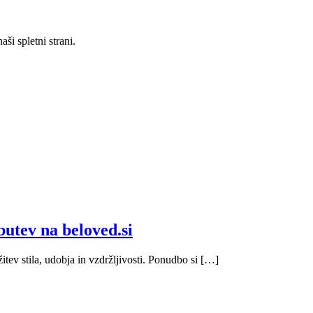
ši spletni strani.
butev na beloved.si
tev stila, udobja in vzdržljivosti. Ponudbo si […]