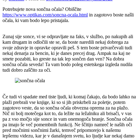
Potrebujete nova sončna očala? Obiščite
https://www.optikas.com/soncna-ocala.html
in zagotovo boste našli
očala, ki vam bodo lepo pristajala.
Zunaj sije sonce, vi se odpravljate na faks, v službo, po nakupih ali
kam drugam in odločili ste se, da boste naredili nekaj dobrega za
svoje zdravje in opravke opravili peš. S tem boste privarčevali tudi
nekaj denarja za bencin, ki je danes precej drag. Ampak na kaj ne
smete pozabiti, ko greste na tak lep sončen dan ven? Na dobra
sončna očala seveda! Ta vam bodo poleg estetskega izgleda nudila
tudi dobro zaščito za oči.
Če tudi vi spadate med tiste ljudi, ki komaj čakajo, da bodo lahko na
plaži prebrali vse knjige, ki so si jih priskrbeli za poletje, potem
zagotovo veste, da so sončna očala obvezna oprema za na plažo.
Nič ni bolj motečega kot to, da ležite na ležalniku ali brisači, v vas
pa z vso močjo sije sonce in vam onemogoča branje. Sončna očala
pa imajo še več pomembnih funkcij. Ne ščitijo namreč le naših oči
pred močnimi sončnimi žarki, temveč pripomorejo k našemu
lepšemu videzu, kar je v današnjem svetu, ko ljudje kar nekaj damo