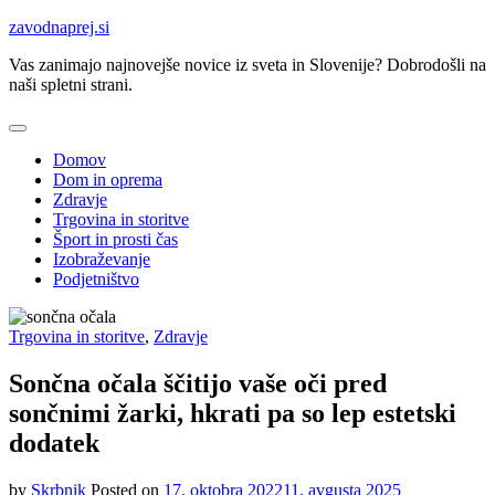
Skip
zavodnaprej.si
to
Vas zanimajo najnovejše novice iz sveta in Slovenije? Dobrodošli na
content
naši spletni strani.
Domov
Dom in oprema
Zdravje
Trgovina in storitve
Šport in prosti čas
Izobraževanje
Podjetništvo
Trgovina in storitve
,
Zdravje
Sončna očala ščitijo vaše oči pred
sončnimi žarki, hkrati pa so lep estetski
dodatek
by
Skrbnik
Posted on
17. oktobra 2022
11. avgusta 2025