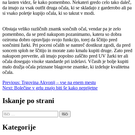
na lasten videz, še kako pomembno. Nekateri gredo celo tako daleč,
da imajo za vsak outfit druga očala, ki se skladajo z garderobo ali pa
si vsako poletje kupijo očala, ki so takrat v modi.
Obstaja veliko različnih znamk sončnih očal, vendar pa je zelo
pomembno, da se pred nakupom pozanimamo, katera so dobra
oziroma dobro opravljajo svojo funkcijo, torej da ščitijo pred
sončnimi žarki. Pri poceni očalih se namreč dostikrat zgodi, da pred
soncem sploh ne ščitijo in morate zato kmalu kupiti druge. Zato pred
nakupom preverite, ali imajo popolno zaščito pred UV žarki ter ali
očala dosegajo visoke standarde pri izdelavi. Včasih je bolje kupiti
malo dražja očala priznane blagovne znamke, ki izdeluje kvalitetna
očala.
Navigacija
Previous:
Trgovina Akvonij – vse na enem mestu
Next:
Bolečine v grlu znajo biti še kako neprijetne
prispevka
Iskanje po strani
Išči:
Kategorije