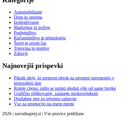
Automobilizam
Dom in oprema
Izobraževanje
Marketing in trežnje
Podjetništvo
Računalništvo in tehnologija
Šport in prosti čas
Trgovina in storitve
Zdravje
Najnovejši prispevki
Piknik ideje, ki preprost obrok na prostem spremenijo v
nepozaben dan
Rolete cijena: zašto se isplati gledati više od same brojke
Grafično oblikovanje zaupajte strokovnjakom
Družabne igre so izjemno zabavne
Vse za promocijo na enem mestu
2026 | zavodnaprej.si | Vse pravice pridržane.