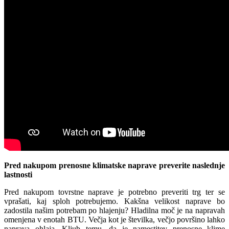
Pred nakupom prenosne klimatske naprave preverite naslednje
lastnosti
Pred nakupom tovrstne naprave je potrebno preveriti trg ter se
vprašati, kaj sploh potrebujemo. Kakšna velikost naprave bo
zadostila našim potrebam po hlajenju? Hladilna moč je na napravah
omenjena v enotah BTU. Večja kot je številka, večjo površino lahko
naprava ohlaja. Kljub temu, da je namestitev prenosne klime