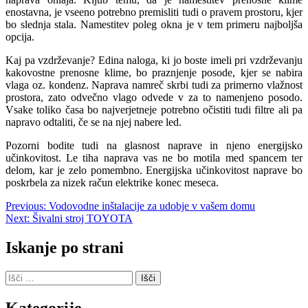
enostavna, je vseeno potrebno premisliti tudi o pravem prostoru, kjer
bo slednja stala. Namestitev poleg okna je v tem primeru najboljša
opcija.
Kaj pa vzdrževanje? Edina naloga, ki jo boste imeli pri vzdrževanju
kakovostne prenosne klime, bo praznjenje posode, kjer se nabira
vlaga oz. kondenz. Naprava namreč skrbi tudi za primerno vlažnost
prostora, zato odvečno vlago odvede v za to namenjeno posodo.
Vsake toliko časa bo najverjetneje potrebno očistiti tudi filtre ali pa
napravo odtaliti, če se na njej nabere led.
Pozorni bodite tudi na glasnost naprave in njeno energijsko
učinkovitost. Le tiha naprava vas ne bo motila med spancem ter
delom, kar je zelo pomembno. Energijska učinkovitost naprave bo
poskrbela za nizek račun elektrike konec meseca.
Navigacija
Previous:
Vodovodne inštalacije za udobje v vašem domu
Next:
Šivalni stroj TOYOTA
prispevka
Iskanje po strani
Išči:
Kategorije