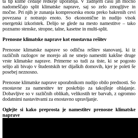
ta tip klime čedalje redkeje uporablja. V zadnjem času jih močno
nadomeščajo split klimatske naprave, saj so zelo zmogljive in
močne. Pri njih je zunanja kompresorska enota preko bakrenih cevi
povezana z notranjo enoto. So ekonomične in nudijo visok
energetski izkoristek. Delijo se glede na mesto namestitve – tako
poznamo stenske, stropne, talne, kasetne in multi-split.
Prenosne klimatske naprave kot enostavna rešitev
Prenosne klimatske naprave so odlična rešitev stanovanj, ki iz
različnih razlogov ne morejo ali ne smejo namestiti kakšne druge
vrste klimatske naprave. Primerne so tudi za tiste, ki se pogosto
selijo ali bivajo v študentskih ter dijaških domovih, kjer je poleti še
posebej neznosno.
Prenosne klimatske naprave uporabnikom nudijo obilo prednosti. So
enostavne za namestitev ter poskrbijo za takojšnje ohlajanje.
Dobavljive so v različnih oblikah, velikostih ter barvah, z ogromno
dodatnimi nastavitvami za enostavno upravljanje.
Oglejte si kako preprosta je namestitev prenosne klimatske
naprave