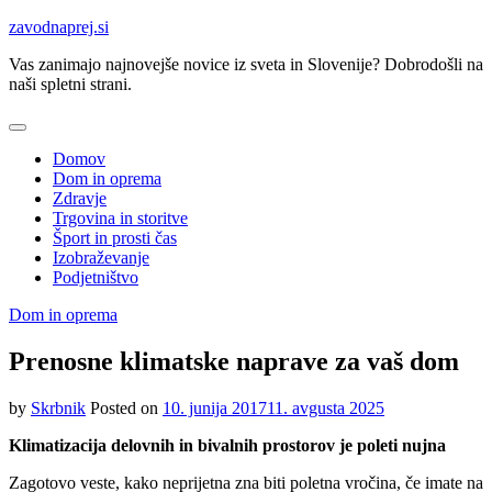
Skip
zavodnaprej.si
to
Vas zanimajo najnovejše novice iz sveta in Slovenije? Dobrodošli na
content
naši spletni strani.
Domov
Dom in oprema
Zdravje
Trgovina in storitve
Šport in prosti čas
Izobraževanje
Podjetništvo
Dom in oprema
Prenosne klimatske naprave za vaš dom
by
Skrbnik
Posted on
10. junija 2017
11. avgusta 2025
Klimatizacija delovnih in bivalnih prostorov je poleti nujna
Zagotovo veste, kako neprijetna zna biti poletna vročina, če imate na