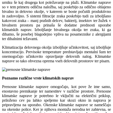
urniku še kaj drugega kot poležavanje na plaži. Klimatske naprave
so v tem primeru odlična naložba, saj poskrbijo za odlično ohlajeno
bivalno in delovno okolje, v katerem se boste počutili produktivno
in zadovoljno. S sistemi filtracije zraka poskrbijo tudi za izboljšano
kakovost zraka – manj prašnih delcev, bakterij, insektov ter žužek v
bivalnem prostoru pa prinaša še dodatne prednosti uporabe
klimatskih naprav. Izboljšanje bivalnega okolja ter zraka, ki ga
dihamo, še posebej blagodejno vpliva na posameznike z alergijami
ter dihalnimi težavami.
Klimatizacija delovnega okolja izboljšuje učinkovitost, saj izboljšuje
koncentracijo. Previsoke temperature predstavljajo mentalni šum ter
onemogočajo učinkovito opravljanje delovnih nalog. Klimatske
naprave so tako obvezna oprema vseh delovnih prostorov ter pisarn.
Poznamo različne vrste klimatskih naprav
Prenosne klimatske naprave omogočajo, kot pove že ime samo,
enostavno premikanje ter namestitev v različne prostore. Prenosne
klimatske naprave je potrebno le vključiti na električni priklop,
priloženo cev pa lahko speljemo kar skozi okno in naprava je
pripravljena na uporabo. Okenske klimatske naprave se nameščajo
na okenske police. Ker je njihova montaža nerodna ter zahtevna, se