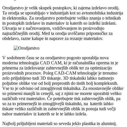
Orodjarstvo je velik skupek postopkov, ki zajema izdelavo orodij.
Ta orodja se uporabljajo v industrijah kot so avtomobilska industrija
in elektronika. Za orodjarstvo potrebujete veliko znanja o tehnikah
in postopkih izdelave in materialov iz katerih so izdelki izdelani.
Ukvarja se z načrtovanjem, vzdrževanjem in proizvodnjo
najrazličnejših orodij. Med ta orodja uvrščamo pripomočke za
obdelavo, razne kalupe in naprave za rezanje materialov.
V sodobnem času se za orodjarstvo pogosto uporablja nova
moderna tehnologija CAD CAM, ki je računalniška oprema in je
primerna za izdelovanje zahtevnejših oblik ter za optimizacijo
proizvodnih procesov. Poleg CAD-CAM tehnologije je trenutno
zelo priljubljeno tudi 3D tiskanje. 3D tiskalniki lahko natisnejo
poljubne oblike vse od bolj preprostih do tistih bolj kompleksnih.
Vse to je odvisno od zmogljivosti tiskalnika. Za enostavnejše oblike
so primerni manjši in cenejši, saj z njimi ne morete uporabiti veliko
različnih vrst materialov. Če potrebujete tisk zahtevnejših oblik, pa
so za to primernejši in zmogljivejši tiskalniki, na katerih lahko
tiskate veliko različnih in zahtevnejših oblik in ponuja tudi večji
nabor materialov iz katerih se le te lahko izdela.
Najbolj priljubljeni materiali so seveda jeklo plastika in aluminij.