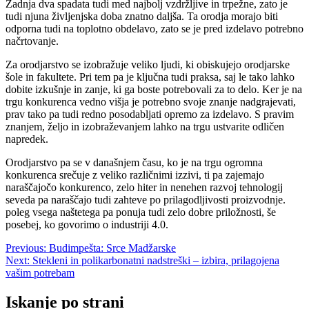
Zadnja dva spadata tudi med najbolj vzdržljive in trpežne, zato je
tudi njuna življenjska doba znatno daljša. Ta orodja morajo biti
odporna tudi na toplotno obdelavo, zato se je pred izdelavo potrebno
načrtovanje.
Za orodjarstvo se izobražuje veliko ljudi, ki obiskujejo orodjarske
šole in fakultete. Pri tem pa je ključna tudi praksa, saj le tako lahko
dobite izkušnje in zanje, ki ga boste potrebovali za to delo. Ker je na
trgu konkurenca vedno višja je potrebno svoje znanje nadgrajevati,
prav tako pa tudi redno posodabljati opremo za izdelavo. S pravim
znanjem, željo in izobraževanjem lahko na trgu ustvarite odličen
napredek.
Orodjarstvo pa se v današnjem času, ko je na trgu ogromna
konkurenca srečuje z veliko različnimi izzivi, ti pa zajemajo
naraščajočo konkurenco, zelo hiter in nenehen razvoj tehnologij
seveda pa naraščajo tudi zahteve po prilagodljivosti proizvodnje.
poleg vsega naštetega pa ponuja tudi zelo dobre priložnosti, še
posebej, ko govorimo o industriji 4.0.
Navigacija
Previous:
Budimpešta: Srce Madžarske
Next:
Stekleni in polikarbonatni nadstreški – izbira, prilagojena
prispevka
vašim potrebam
Iskanje po strani