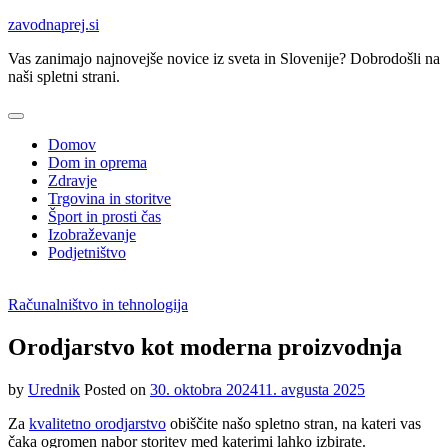
Skip
zavodnaprej.si
to
Vas zanimajo najnovejše novice iz sveta in Slovenije? Dobrodošli na
content
naši spletni strani.
Domov
Dom in oprema
Zdravje
Trgovina in storitve
Šport in prosti čas
Izobraževanje
Podjetništvo
Računalništvo in tehnologija
Orodjarstvo kot moderna proizvodnja
by
Urednik
Posted on
30. oktobra 2024
11. avgusta 2025
Za
kvalitetno orodjarstvo
obiščite našo spletno stran, na kateri vas
čaka ogromen nabor storitev med katerimi lahko izbirate.