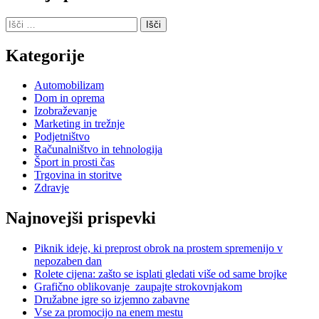
Išči:
Kategorije
Automobilizam
Dom in oprema
Izobraževanje
Marketing in trežnje
Podjetništvo
Računalništvo in tehnologija
Šport in prosti čas
Trgovina in storitve
Zdravje
Najnovejši prispevki
Piknik ideje, ki preprost obrok na prostem spremenijo v
nepozaben dan
Rolete cijena: zašto se isplati gledati više od same brojke
Grafično oblikovanje zaupajte strokovnjakom
Družabne igre so izjemno zabavne
Vse za promocijo na enem mestu