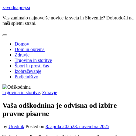
Skip
zavodnaprej.si
to
Vas zanimajo najnovejše novice iz sveta in Slovenije? Dobrodošli na
content
naši spletni strani.
Domov
Dom in oprema
Zdravje
Trgovina in storitve
Šport in prosti čas
Izobraževanje
Podjetništvo
Trgovina in storitve
,
Zdravje
Vaša odškodnina je odvisna od izbire
pravne pisarne
by
Urednik
Posted on
8. aprila 2025
28. novembra 2025