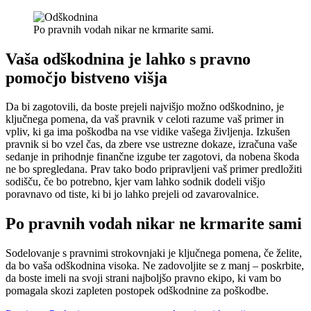
Po pravnih vodah nikar ne krmarite sami.
Vaša odškodnina je lahko s pravno
pomočjo bistveno višja
Da bi zagotovili, da boste prejeli najvišjo možno odškodnino, je
ključnega pomena, da vaš pravnik v celoti razume vaš primer in
vpliv, ki ga ima poškodba na vse vidike vašega življenja. Izkušen
pravnik si bo vzel čas, da zbere vse ustrezne dokaze, izračuna vaše
sedanje in prihodnje finančne izgube ter zagotovi, da nobena škoda
ne bo spregledana. Prav tako bodo pripravljeni vaš primer predložiti
sodišču, če bo potrebno, kjer vam lahko sodnik dodeli višjo
poravnavo od tiste, ki bi jo lahko prejeli od zavarovalnice.
Po pravnih vodah nikar ne krmarite sami
Sodelovanje s pravnimi strokovnjaki je ključnega pomena, če želite,
da bo vaša odškodnina visoka. Ne zadovoljite se z manj – poskrbite,
da boste imeli na svoji strani najboljšo pravno ekipo, ki vam bo
pomagala skozi zapleten postopek odškodnine za poškodbe.