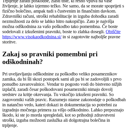
Trpljenje zaradi poškodbe, zlasti tiste, ki resno vpliva na vaše
življenje, je lahko izjemno težko. Ne samo, da se morate spoprijeti s
fizično bolečino, ampak tudi s čustvenim in finančnim davkom.
Zdravniški računi, stroški rehabilitacije in izguba dohodka zaradi
nezmožnosti za delo se lahko hitro nakopičijo. Zato je najvišja
možna odškodnina za vašo poškodbo tako pomembna. Če boste
sodelovali z izkušenimi pravniki, boste to zlahka dosegli.
Obiščite
https://www.visokaodkodnina.si/
in si zagotovite najboljše pravne
storitve.
Zakaj so pravniki pomembni pri
odškodninah?
Pri uveljavljanju odškodnine za poškodbo veliko posameznikov
zamika, da bi šli skozi postopek sami ali pa bi se zadovoljili s prvo
ponudbo zavarovalnice. Vendar to pogosto vodi do bistveno nižjih
izplačil, zaradi česar poškodovani posamezniki nimajo dovolj
sredstev za kritje okrevanja. Tu vskočijo izkušeni pravniki. So
zagovorniki vaših pravic. Razumejo nianse zakonodaje o poškodbah
in natančno vedo, kateri dokazi in dokumentacija so potrebni za
izgradnjo močnega primera za višjo odškodnino. Lahko prepoznajo
škodo, ki ste jo morda spregledali, kot so prihodnji zdravstveni
stroški, izguba možnosti zaslužka ali dolgotrajna bolečina in
trpljenje.