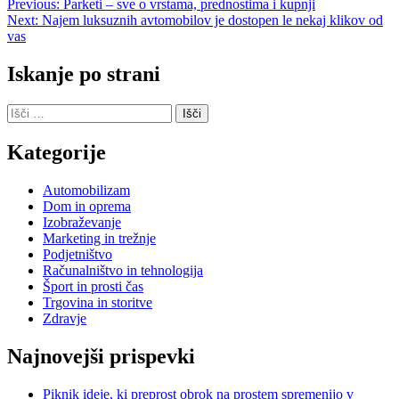
Navigacija
Previous:
Parketi – sve o vrstama, prednostima i kupnji
Next:
Najem luksuznih avtomobilov je dostopen le nekaj klikov od
prispevka
vas
Iskanje po strani
Išči:
Kategorije
Automobilizam
Dom in oprema
Izobraževanje
Marketing in trežnje
Podjetništvo
Računalništvo in tehnologija
Šport in prosti čas
Trgovina in storitve
Zdravje
Najnovejši prispevki
Piknik ideje, ki preprost obrok na prostem spremenijo v