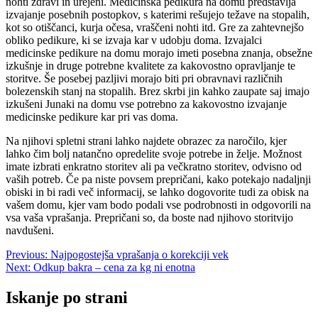
nohti zdravi in urejeni. Medicinska pedikura na domu predstavlja
izvajanje posebnih postopkov, s katerimi rešujejo težave na stopalih,
kot so otiščanci, kurja očesa, vraščeni nohti itd. Gre za zahtevnejšo
obliko pedikure, ki se izvaja kar v udobju doma. Izvajalci
medicinske pedikure na domu morajo imeti posebna znanja, obsežne
izkušnje in druge potrebne kvalitete za kakovostno opravljanje te
storitve. Še posebej pazljivi morajo biti pri obravnavi različnih
bolezenskih stanj na stopalih. Brez skrbi jin kahko zaupate saj imajo
izkušeni Junaki na domu vse potrebno za kakovostno izvajanje
medicinske pedikure kar pri vas doma.
Na njihovi spletni strani lahko najdete obrazec za naročilo, kjer
lahko čim bolj natančno opredelite svoje potrebe in želje. Možnost
imate izbrati enkratno storitev ali pa večkratno storitev, odvisno od
vaših potreb. Če pa niste povsem prepričani, kako potekajo nadaljnji
obiski in bi radi več informacij, se lahko dogovorite tudi za obisk na
vašem domu, kjer vam bodo podali vse podrobnosti in odgovorili na
vsa vaša vprašanja. Prepričani so, da boste nad njihovo storitvijo
navdušeni.
Navigacija
Previous:
Najpogostejša vprašanja o korekciji vek
Next:
Odkup bakra – cena za kg ni enotna
prispevka
Iskanje po strani