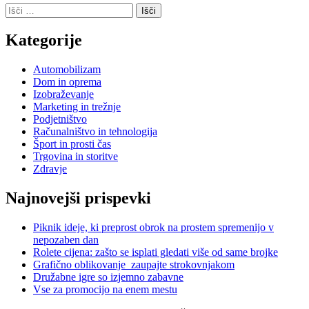
Išči:
Kategorije
Automobilizam
Dom in oprema
Izobraževanje
Marketing in trežnje
Podjetništvo
Računalništvo in tehnologija
Šport in prosti čas
Trgovina in storitve
Zdravje
Najnovejši prispevki
Piknik ideje, ki preprost obrok na prostem spremenijo v
nepozaben dan
Rolete cijena: zašto se isplati gledati više od same brojke
Grafično oblikovanje zaupajte strokovnjakom
Družabne igre so izjemno zabavne
Vse za promocijo na enem mestu