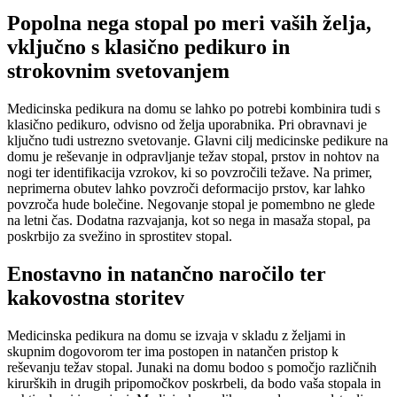
Popolna nega stopal po meri vaših želja,
vključno s klasično pedikuro in
strokovnim svetovanjem
Medicinska pedikura na domu se lahko po potrebi kombinira tudi s
klasično pedikuro, odvisno od želja uporabnika. Pri obravnavi je
ključno tudi ustrezno svetovanje. Glavni cilj medicinske pedikure na
domu je reševanje in odpravljanje težav stopal, prstov in nohtov na
nogi ter identifikacija vzrokov, ki so povzročili težave. Na primer,
neprimerna obutev lahko povzroči deformacijo prstov, kar lahko
povzroča hude bolečine. Negovanje stopal je pomembno ne glede
na letni čas. Dodatna razvajanja, kot so nega in masaža stopal, pa
poskrbijo za svežino in sprostitev stopal.
Enostavno in natančno naročilo ter
kakovostna storitev
Medicinska pedikura na domu se izvaja v skladu z željami in
skupnim dogovorom ter ima postopen in natančen pristop k
reševanju težav stopal. Junaki na domu bodoo s pomočjo različnih
kirurških in drugih pripomočkov poskrbeli, da bodo vaša stopala in