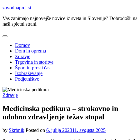
Skip
zavodnaprej.si
to
Vas zanimajo najnovejše novice iz sveta in Slovenije? Dobrodošli na
content
naši spletni strani.
Domov
Dom in oprema
Zdravje
Trgovina in storitve
Šport in prosti čas
Izobraževanje
Podjetništvo
Zdravje
Medicinska pedikura – strokovno in
udobno zdravljenje težav stopal
by
Skrbnik
Posted on
6. julija 2023
11. avgusta 2025