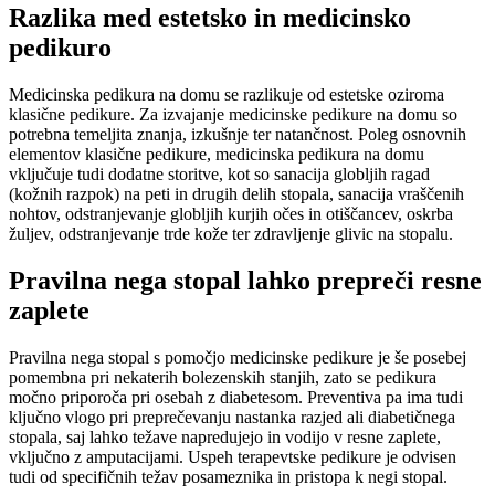
Razlika med estetsko in medicinsko
pedikuro
Medicinska pedikura na domu se razlikuje od estetske oziroma
klasične pedikure. Za izvajanje medicinske pedikure na domu so
potrebna temeljita znanja, izkušnje ter natančnost. Poleg osnovnih
elementov klasične pedikure, medicinska pedikura na domu
vključuje tudi dodatne storitve, kot so sanacija globljih ragad
(kožnih razpok) na peti in drugih delih stopala, sanacija vraščenih
nohtov, odstranjevanje globljih kurjih očes in otiščancev, oskrba
žuljev, odstranjevanje trde kože ter zdravljenje glivic na stopalu.
Pravilna nega stopal lahko prepreči resne
zaplete
Pravilna nega stopal s pomočjo medicinske pedikure je še posebej
pomembna pri nekaterih bolezenskih stanjih, zato se pedikura
močno priporoča pri osebah z diabetesom. Preventiva pa ima tudi
ključno vlogo pri preprečevanju nastanka razjed ali diabetičnega
stopala, saj lahko težave napredujejo in vodijo v resne zaplete,
vključno z amputacijami. Uspeh terapevtske pedikure je odvisen
tudi od specifičnih težav posameznika in pristopa k negi stopal.