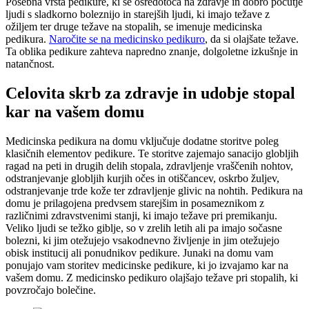
Posebna vrsta pedikure, ki se osredotoča na zdravje in dobro počutje
ljudi s sladkorno boleznijo in starejših ljudi, ki imajo težave z
ožiljem ter druge težave na stopalih, se imenuje medicinska
pedikura.
Naročite se na medicinsko pedikuro
, da si olajšate težave.
Ta oblika pedikure zahteva napredno znanje, dolgoletne izkušnje in
natančnost.
Celovita skrb za zdravje in udobje stopal
kar na vašem domu
Medicinska pedikura na domu vključuje dodatne storitve poleg
klasičnih elementov pedikure. Te storitve zajemajo sanacijo globljih
ragad na peti in drugih delih stopala, zdravljenje vraščenih nohtov,
odstranjevanje globljih kurjih očes in otiščancev, oskrbo žuljev,
odstranjevanje trde kože ter zdravljenje glivic na nohtih. Pedikura na
domu je prilagojena predvsem starejšim in posameznikom z
različnimi zdravstvenimi stanji, ki imajo težave pri premikanju.
Veliko ljudi se težko giblje, so v zrelih letih ali pa imajo sočasne
bolezni, ki jim otežujejo vsakodnevno življenje in jim otežujejo
obisk institucij ali ponudnikov pedikure. Junaki na domu vam
ponujajo vam storitev medicinske pedikure, ki jo izvajamo kar na
vašem domu. Z medicinsko pedikuro olajšajo težave pri stopalih, ki
povzročajo bolečine.