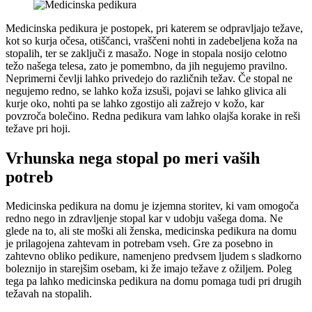
Medicinska pedikura je postopek, pri katerem se odpravljajo težave,
kot so kurja očesa, otiščanci, vraščeni nohti in zadebeljena koža na
stopalih, ter se zaključi z masažo. Noge in stopala nosijo celotno
težo našega telesa, zato je pomembno, da jih negujemo pravilno.
Neprimerni čevlji lahko privedejo do različnih težav. Če stopal ne
negujemo redno, se lahko koža izsuši, pojavi se lahko glivica ali
kurje oko, nohti pa se lahko zgostijo ali zažrejo v kožo, kar
povzroča bolečino. Redna pedikura vam lahko olajša korake in reši
težave pri hoji.
Vrhunska nega stopal po meri vaših
potreb
Medicinska pedikura na domu je izjemna storitev, ki vam omogoča
redno nego in zdravljenje stopal kar v udobju vašega doma. Ne
glede na to, ali ste moški ali ženska, medicinska pedikura na domu
je prilagojena zahtevam in potrebam vseh. Gre za posebno in
zahtevno obliko pedikure, namenjeno predvsem ljudem s sladkorno
boleznijo in starejšim osebam, ki že imajo težave z ožiljem. Poleg
tega pa lahko medicinska pedikura na domu pomaga tudi pri drugih
težavah na stopalih.