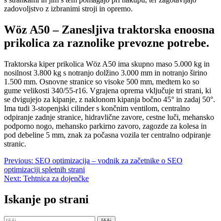
zadovoljstvo z izbranimi stroji in opremo.
Wöz A50 – Zanesljiva traktorska enoosna
prikolica za raznolike prevozne potrebe.
Traktorska kiper prikolica Wöz A50 ima skupno maso 5.000 kg in
nosilnost 3.800 kg s notranjo dolžino 3.000 mm in notranjo širino
1.500 mm. Osnovne stranice so visoke 500 mm, medtem ko so
gume velikosti 340/55-r16. Vgrajena oprema vključuje tri strani, ki
se dvigujejo za kipanje, z naklonom kipanja bočno 45° in zadaj 50°.
Ima tudi 3-stopenjski cilinder s končnim ventilom, centralno
odpiranje zadnje stranice, hidravlične zavore, cestne luči, mehansko
podporno nogo, mehansko parkirno zavoro, zagozde za kolesa in
pod debeline 5 mm, znak za počasna vozila ter centralno odpiranje
stranic.
Navigacija
Previous:
SEO optimizacija – vodnik za začetnike o SEO
optimizaciji spletnih strani
prispevka
Next:
Tehtnica za dojenčke
Iskanje po strani
Išči: