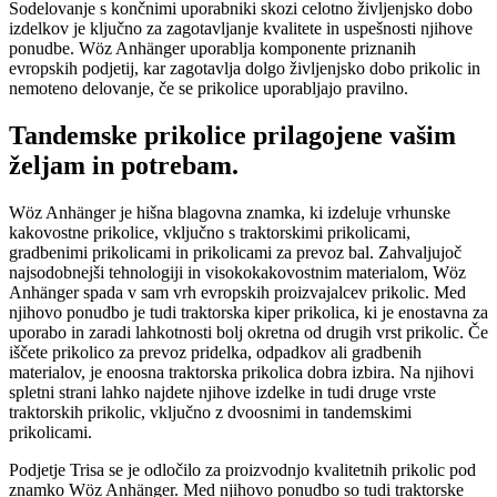
Sodelovanje s končnimi uporabniki skozi celotno življenjsko dobo
izdelkov je ključno za zagotavljanje kvalitete in uspešnosti njihove
ponudbe. Wöz Anhänger uporablja komponente priznanih
evropskih podjetij, kar zagotavlja dolgo življenjsko dobo prikolic in
nemoteno delovanje, če se prikolice uporabljajo pravilno.
Tandemske prikolice prilagojene vašim
željam in potrebam.
Wöz Anhänger je hišna blagovna znamka, ki izdeluje vrhunske
kakovostne prikolice, vključno s traktorskimi prikolicami,
gradbenimi prikolicami in prikolicami za prevoz bal. Zahvaljujoč
najsodobnejši tehnologiji in visokokakovostnim materialom, Wöz
Anhänger spada v sam vrh evropskih proizvajalcev prikolic. Med
njihovo ponudbo je tudi traktorska kiper prikolica, ki je enostavna za
uporabo in zaradi lahkotnosti bolj okretna od drugih vrst prikolic. Če
iščete prikolico za prevoz pridelka, odpadkov ali gradbenih
materialov, je enoosna traktorska prikolica dobra izbira. Na njihovi
spletni strani lahko najdete njihove izdelke in tudi druge vrste
traktorskih prikolic, vključno z dvoosnimi in tandemskimi
prikolicami.
Podjetje Trisa se je odločilo za proizvodnjo kvalitetnih prikolic pod
znamko Wöz Anhänger. Med njihovo ponudbo so tudi traktorske