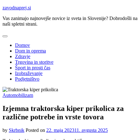
Skip
zavodnaprej.si
to
Vas zanimajo najnovejše novice iz sveta in Slovenije? Dobrodošli na
content
naši spletni strani.
Domov
Dom in oprema
Zdravje
Trgovina in storitve
Šport in prosti čas
Izobraževanje
Podjetništvo
Automobilizam
Izjemna traktorska kiper prikolica za
različne potrebe in vrste tovora
by
Skrbnik
Posted on
22. maja 2023
11. avgusta 2025