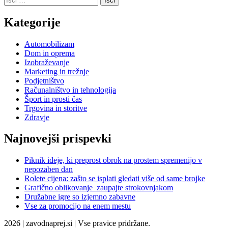
Kategorije
Automobilizam
Dom in oprema
Izobraževanje
Marketing in trežnje
Podjetništvo
Računalništvo in tehnologija
Šport in prosti čas
Trgovina in storitve
Zdravje
Najnovejši prispevki
Piknik ideje, ki preprost obrok na prostem spremenijo v
nepozaben dan
Rolete cijena: zašto se isplati gledati više od same brojke
Grafično oblikovanje zaupajte strokovnjakom
Družabne igre so izjemno zabavne
Vse za promocijo na enem mestu
2026 | zavodnaprej.si | Vse pravice pridržane.