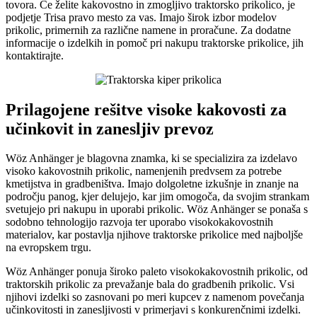
tovora. Če želite kakovostno in zmogljivo traktorsko prikolico, je
podjetje Trisa pravo mesto za vas. Imajo širok izbor modelov
prikolic, primernih za različne namene in proračune. Za dodatne
informacije o izdelkih in pomoč pri nakupu traktorske prikolice, jih
kontaktirajte.
Prilagojene rešitve visoke kakovosti za
učinkovit in zanesljiv prevoz
Wöz Anhänger je blagovna znamka, ki se specializira za izdelavo
visoko kakovostnih prikolic, namenjenih predvsem za potrebe
kmetijstva in gradbeništva. Imajo dolgoletne izkušnje in znanje na
področju panog, kjer delujejo, kar jim omogoča, da svojim strankam
svetujejo pri nakupu in uporabi prikolic. Wöz Anhänger se ponaša s
sodobno tehnologijo razvoja ter uporabo visokokakovostnih
materialov, kar postavlja njihove traktorske prikolice med najboljše
na evropskem trgu.
Wöz Anhänger ponuja široko paleto visokokakovostnih prikolic, od
traktorskih prikolic za prevažanje bala do gradbenih prikolic. Vsi
njihovi izdelki so zasnovani po meri kupcev z namenom povečanja
učinkovitosti in zanesljivosti v primerjavi s konkurenčnimi izdelki.