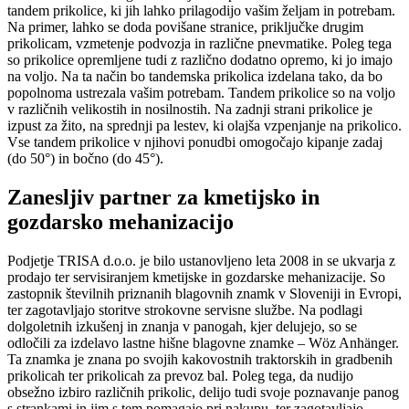
tandem prikolice, ki jih lahko prilagodijo vašim željam in potrebam.
Na primer, lahko se doda povišane stranice, priključke drugim
prikolicam, vzmetenje podvozja in različne pnevmatike. Poleg tega
so prikolice opremljene tudi z različno dodatno opremo, ki jo imajo
na voljo. Na ta način bo tandemska prikolica izdelana tako, da bo
popolnoma ustrezala vašim potrebam. Tandem prikolice so na voljo
v različnih velikostih in nosilnostih. Na zadnji strani prikolice je
izpust za žito, na sprednji pa lestev, ki olajša vzpenjanje na prikolico.
Vse tandem prikolice v njihovi ponudbi omogočajo kipanje zadaj
(do 50°) in bočno (do 45°).
Zanesljiv partner za kmetijsko in
gozdarsko mehanizacijo
Podjetje TRISA d.o.o. je bilo ustanovljeno leta 2008 in se ukvarja z
prodajo ter servisiranjem kmetijske in gozdarske mehanizacije. So
zastopnik številnih priznanih blagovnih znamk v Sloveniji in Evropi,
ter zagotavljajo storitve strokovne servisne službe. Na podlagi
dolgoletnih izkušenj in znanja v panogah, kjer delujejo, so se
odločili za izdelavo lastne hišne blagovne znamke – Wöz Anhänger.
Ta znamka je znana po svojih kakovostnih traktorskih in gradbenih
prikolicah ter prikolicah za prevoz bal. Poleg tega, da nudijo
obsežno izbiro različnih prikolic, delijo tudi svoje poznavanje panog
s strankami in jim s tem pomagajo pri nakupu, ter zagotavljajo