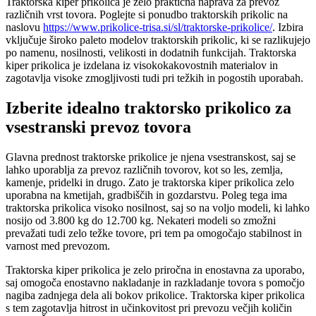
Traktorska kiper prikolica je zelo praktična naprava za prevoz
različnih vrst tovora. Poglejte si ponudbo traktorskih prikolic na
naslovu
https://www.prikolice-trisa.si/sl/traktorske-prikolice/
. Izbira
vključuje široko paleto modelov traktorskih prikolic, ki se razlikujejo
po namenu, nosilnosti, velikosti in dodatnih funkcijah. Traktorska
kiper prikolica je izdelana iz visokokakovostnih materialov in
zagotavlja visoke zmogljivosti tudi pri težkih in pogostih uporabah.
Izberite idealno traktorsko prikolico za
vsestranski prevoz tovora
Glavna prednost traktorske prikolice je njena vsestranskost, saj se
lahko uporablja za prevoz različnih tovorov, kot so les, zemlja,
kamenje, pridelki in drugo. Zato je traktorska kiper prikolica zelo
uporabna na kmetijah, gradbiščih in gozdarstvu. Poleg tega ima
traktorska prikolica visoko nosilnost, saj so na voljo modeli, ki lahko
nosijo od 3.800 kg do 12.700 kg. Nekateri modeli so zmožni
prevažati tudi zelo težke tovore, pri tem pa omogočajo stabilnost in
varnost med prevozom.
Traktorska kiper prikolica je zelo priročna in enostavna za uporabo,
saj omogoča enostavno nakladanje in razkladanje tovora s pomočjo
nagiba zadnjega dela ali bokov prikolice. Traktorska kiper prikolica
s tem zagotavlja hitrost in učinkovitost pri prevozu večjih količin