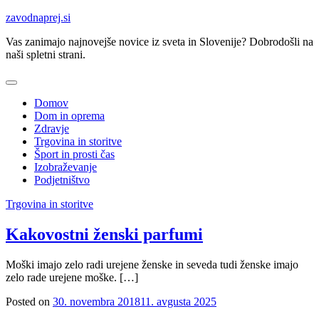
Skip
zavodnaprej.si
to
Vas zanimajo najnovejše novice iz sveta in Slovenije? Dobrodošli na
content
naši spletni strani.
Domov
Dom in oprema
Zdravje
Trgovina in storitve
Šport in prosti čas
Izobraževanje
Podjetništvo
Trgovina in storitve
Kakovostni ženski parfumi
Moški imajo zelo radi urejene ženske in seveda tudi ženske imajo
zelo rade urejene moške. […]
Posted on
30. novembra 2018
11. avgusta 2025