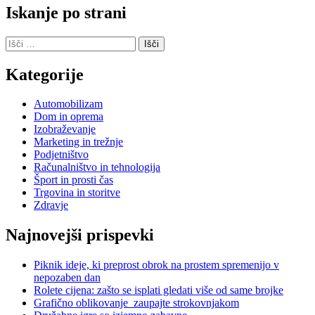
Iskanje po strani
Išči:
Kategorije
Automobilizam
Dom in oprema
Izobraževanje
Marketing in trežnje
Podjetništvo
Računalništvo in tehnologija
Šport in prosti čas
Trgovina in storitve
Zdravje
Najnovejši prispevki
Piknik ideje, ki preprost obrok na prostem spremenijo v
nepozaben dan
Rolete cijena: zašto se isplati gledati više od same brojke
Grafično oblikovanje zaupajte strokovnjakom