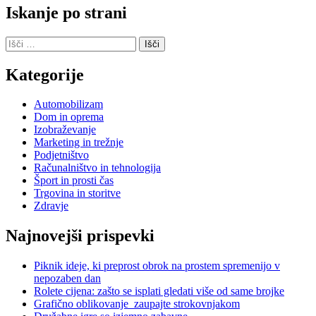
Iskanje po strani
Išči:
Kategorije
Automobilizam
Dom in oprema
Izobraževanje
Marketing in trežnje
Podjetništvo
Računalništvo in tehnologija
Šport in prosti čas
Trgovina in storitve
Zdravje
Najnovejši prispevki
Piknik ideje, ki preprost obrok na prostem spremenijo v
nepozaben dan
Rolete cijena: zašto se isplati gledati više od same brojke
Grafično oblikovanje zaupajte strokovnjakom