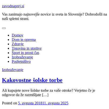
Skip
zavodnaprej.si
to
Vas zanimajo najnovejše novice iz sveta in Slovenije? Dobrodošli na
content
naši spletni strani.
Domov
Dom in oprema
Zdravje
Trgovina in storitve
Šport in prosti čas
Izobraževanje
Podjetništvo
Izobraževanje
Kakovostne šolske torbe
Ali kupujete nove šolske torbe za vaše otroke? Verjetno če je
odgovor da že razmišljate […]
Posted on
5. avgusta 2018
11. avgusta 2025