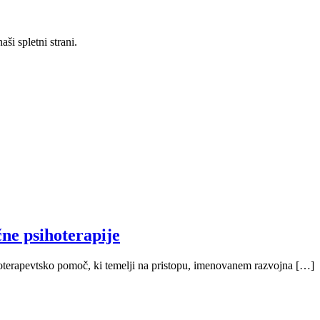
ši spletni strani.
čne psihoterapije
hoterapevtsko pomoč, ki temelji na pristopu, imenovanem razvojna […]