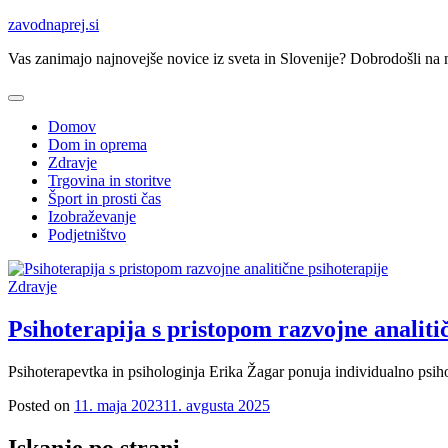
Skip
zavodnaprej.si
to
Vas zanimajo najnovejše novice iz sveta in Slovenije? Dobrodošli na na
content
Domov
Dom in oprema
Zdravje
Trgovina in storitve
Šport in prosti čas
Izobraževanje
Podjetništvo
Zdravje
Psihoterapija s pristopom razvojne analiti
Psihoterapevtka in psihologinja Erika Žagar ponuja individualno psi
Posted on
11. maja 2023
11. avgusta 2025
Iskanje po strani