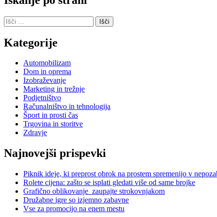
Išči:
Kategorije
Automobilizam
Dom in oprema
Izobraževanje
Marketing in trežnje
Podjetništvo
Računalništvo in tehnologija
Šport in prosti čas
Trgovina in storitve
Zdravje
Najnovejši prispevki
Piknik ideje, ki preprost obrok na prostem spremenijo v nepoz
Rolete cijena: zašto se isplati gledati više od same brojke
Grafično oblikovanje zaupajte strokovnjakom
Družabne igre so izjemno zabavne
Vse za promocijo na enem mestu