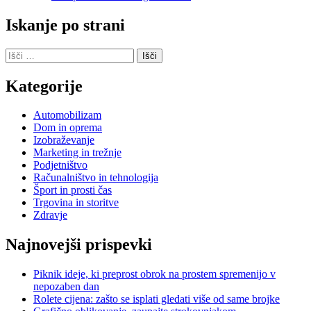
Iskanje po strani
Išči:
Kategorije
Automobilizam
Dom in oprema
Izobraževanje
Marketing in trežnje
Podjetništvo
Računalništvo in tehnologija
Šport in prosti čas
Trgovina in storitve
Zdravje
Najnovejši prispevki
Piknik ideje, ki preprost obrok na prostem spremenijo v
nepozaben dan
Rolete cijena: zašto se isplati gledati više od same brojke