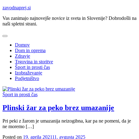
Skip
zavodnaprej.si
to
Vas zanimajo najnovejše novice iz sveta in Slovenije? Dobrodošli na
content
naši spletni strani.
Domov
Dom in oprema
Zdravje
Trgovina in storitve
Šport in prosti čas
Izobraževanje
Podjetništvo
Šport in prosti čas
Plinski žar za peko brez umazanije
Pri peki z žarom je umazanija neizogibna, kar pa ne pomeni, da je
ne moremo […]
Posted on
19. aprila 2021
11. avgusta 2025