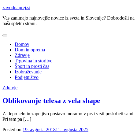
Skip
zavodnaprej.si
to
Vas zanimajo najnovejše novice iz sveta in Slovenije? Dobrodošli na
content
naši spletni strani.
Domov
Dom in oprema
Zdravje
Trgovina in storitve
Šport in prosti čas
Izobraževanje
Podjetništvo
Zdravje
Oblikovanje telesa z vela shape
Za lepo telo in zapeljivo postavo moramo v prvi vrsti poskrbeti sami.
Pri tem pa […]
Posted on
19. avgusta 2018
11. avgusta 2025