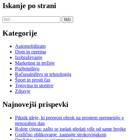
Iskanje po strani
Išči:
Kategorije
Automobilizam
Dom in oprema
Izobraževanje
Marketing in trežnje
Podjetništvo
Računalništvo in tehnologija
Šport in prosti čas
Trgovina in storitve
Zdravje
Najnovejši prispevki
Piknik ideje, ki preprost obrok na prostem spremenijo v
nepozaben dan
Rolete cijena: zašto se isplati gledati više od same brojke
Grafično oblikovanje zaupajte strokovnjakom