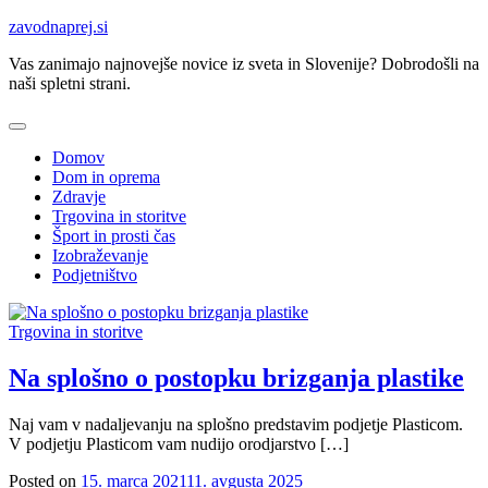
Skip
zavodnaprej.si
to
Vas zanimajo najnovejše novice iz sveta in Slovenije? Dobrodošli na
content
naši spletni strani.
Domov
Dom in oprema
Zdravje
Trgovina in storitve
Šport in prosti čas
Izobraževanje
Podjetništvo
Trgovina in storitve
Na splošno o postopku brizganja plastike
Naj vam v nadaljevanju na splošno predstavim podjetje Plasticom.
V podjetju Plasticom vam nudijo orodjarstvo […]
Posted on
15. marca 2021
11. avgusta 2025