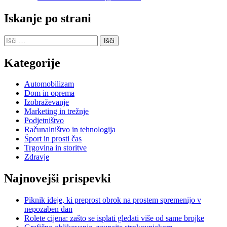
Iskanje po strani
Išči:
Kategorije
Automobilizam
Dom in oprema
Izobraževanje
Marketing in trežnje
Podjetništvo
Računalništvo in tehnologija
Šport in prosti čas
Trgovina in storitve
Zdravje
Najnovejši prispevki
Piknik ideje, ki preprost obrok na prostem spremenijo v
nepozaben dan
Rolete cijena: zašto se isplati gledati više od same brojke