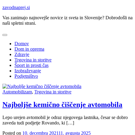
Skip
zavodnaprej.si
to
Vas zanimajo najnovejše novice iz sveta in Slovenije? Dobrodošli na
content
naši spletni strani.
Domov
Dom in oprema
Zdravje
Trgovina in storitve
Šport in prosti čas
Izobraževanje
Podjetništvo
Automobilizam
,
Trgovina in storitve
Najboljše kemično čiščenje avtomobila
Lepo urejen avtomobil je odraz njegovega lastnika, česar se dobro
zaveda tudi podjetje Rovando, ki […]
Posted on
10. decembra 2021
11. avgusta 2025