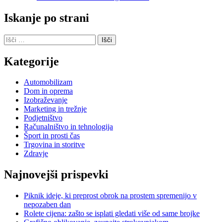
Iskanje po strani
Išči:
Kategorije
Automobilizam
Dom in oprema
Izobraževanje
Marketing in trežnje
Podjetništvo
Računalništvo in tehnologija
Šport in prosti čas
Trgovina in storitve
Zdravje
Najnovejši prispevki
Piknik ideje, ki preprost obrok na prostem spremenijo v
nepozaben dan
Rolete cijena: zašto se isplati gledati više od same brojke