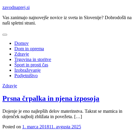
Skip
zavodnaprej.si
to
Vas zanimajo najnovejše novice iz sveta in Slovenije? Dobrodošli na
content
naši spletni strani.
Domov
Dom in oprema
Zdravje
Trgovina in storitve
Šport in prosti čas
Izobraževanje
Podjetništvo
Zdravje
Prsna črpalka in njena izposoja
Dojenje je eno najlepših delov materinstva. Takrat se mamica in
dojenček najbolj zbližata in povežeta. […]
Posted on
1. marca 2018
11. avgusta 2025