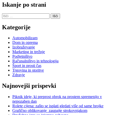
Iskanje po strani
Išči:
Kategorije
Automobilizam
Dom in oprema
Izobraževanje
Marketing in trežnje
Podjetništvo
Računalništvo in tehnologija
Šport in prosti čas
Trgovina in storitve
Zdravje
Najnovejši prispevki
Piknik ideje, ki preprost obrok na prostem spremenijo v
nepozaben dan
Rolete cijena: zašto se isplati gledati više od same brojke
Grafično oblikovanje zaupajte strokovnjakom