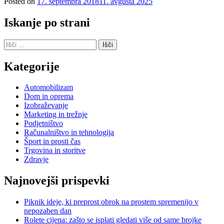
Posted on
17. septembra 2018
11. avgusta 2025
Iskanje po strani
Išči:
Kategorije
Automobilizam
Dom in oprema
Izobraževanje
Marketing in trežnje
Podjetništvo
Računalništvo in tehnologija
Šport in prosti čas
Trgovina in storitve
Zdravje
Najnovejši prispevki
Piknik ideje, ki preprost obrok na prostem spremenijo v
nepozaben dan
Rolete cijena: zašto se isplati gledati više od same brojke