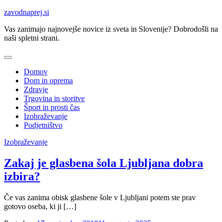
Skip
zavodnaprej.si
to
Vas zanimajo najnovejše novice iz sveta in Slovenije? Dobrodošli na
content
naši spletni strani.
Domov
Dom in oprema
Zdravje
Trgovina in storitve
Šport in prosti čas
Izobraževanje
Podjetništvo
Izobraževanje
Zakaj je glasbena šola Ljubljana dobra
izbira?
Če vas zanima obisk glasbene šole v Ljubljani potem ste prav
gotovo oseba, ki ji […]