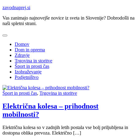
Skip
zavodnaprej.si
to
Vas zanimajo najnovejše novice iz sveta in Slovenije? Dobrodošli na
content
naši spletni strani.
Domov
Dom in oprema
Zdravje
Trgovina in storitve
Šport in prosti čas
Izobraževanje
Podjetništvo
Šport in prosti čas
,
Trgovina in storitve
Električna kolesa – prihodnost
mobilnosti?
Električna kolesa so v zadnjih letih postala vse bolj priljubljena in
dostopna oblika prevoza. Električno […]