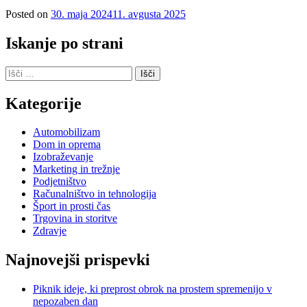
Posted on
30. maja 2024
11. avgusta 2025
Iskanje po strani
Išči:
Kategorije
Automobilizam
Dom in oprema
Izobraževanje
Marketing in trežnje
Podjetništvo
Računalništvo in tehnologija
Šport in prosti čas
Trgovina in storitve
Zdravje
Najnovejši prispevki
Piknik ideje, ki preprost obrok na prostem spremenijo v
nepozaben dan