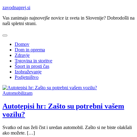
Skip
zavodnaprej.si
to
Vas zanimajo najnovejše novice iz sveta in Slovenije? Dobrodošli na
content
naši spletni strani.
Domov
Dom in oprema
Zdravje
Trgovina in storitve
Šport in prosti čas
Izobraževanje
Podjetništvo
Automobilizam
Autotepisi hr: Zašto su potrebni vašem
vozilu?
Svatko od nas želi čist i uredan automobil. Zašto si ne biste olakšali
ako možete. […]