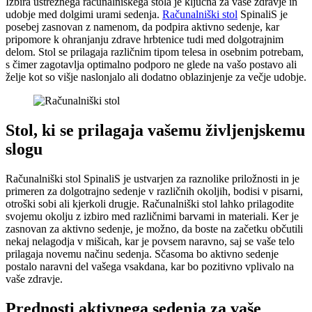
Izbira ustreznega računalniškega stola je ključna za vaše zdravje in
udobje med dolgimi urami sedenja.
Računalniški stol
SpinaliS je
posebej zasnovan z namenom, da podpira aktivno sedenje, kar
pripomore k ohranjanju zdrave hrbtenice tudi med dolgotrajnim
delom. Stol se prilagaja različnim tipom telesa in osebnim potrebam,
s čimer zagotavlja optimalno podporo ne glede na vašo postavo ali
želje kot so višje naslonjalo ali dodatno oblazinjenje za večje udobje.
Stol, ki se prilagaja vašemu življenjskemu
slogu
Računalniški stol SpinaliS je ustvarjen za raznolike priložnosti in je
primeren za dolgotrajno sedenje v različnih okoljih, bodisi v pisarni,
otroški sobi ali kjerkoli drugje. Računalniški stol lahko prilagodite
svojemu okolju z izbiro med različnimi barvami in materiali. Ker je
zasnovan za aktivno sedenje, je možno, da boste na začetku občutili
nekaj nelagodja v mišicah, kar je povsem naravno, saj se vaše telo
prilagaja novemu načinu sedenja. Sčasoma bo aktivno sedenje
postalo naravni del vašega vsakdana, kar bo pozitivno vplivalo na
vaše zdravje.
Prednosti aktivnega sedenja za vaše