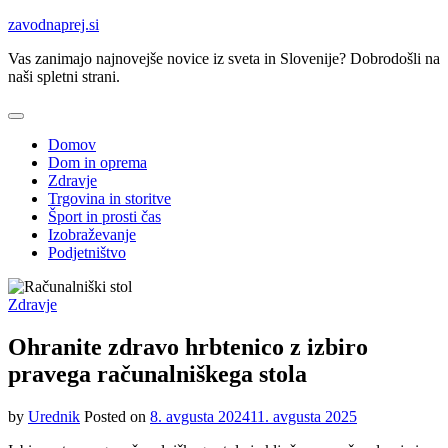
Skip
zavodnaprej.si
to
Vas zanimajo najnovejše novice iz sveta in Slovenije? Dobrodošli na
content
naši spletni strani.
Domov
Dom in oprema
Zdravje
Trgovina in storitve
Šport in prosti čas
Izobraževanje
Podjetništvo
Zdravje
Ohranite zdravo hrbtenico z izbiro
pravega računalniškega stola
by
Urednik
Posted on
8. avgusta 2024
11. avgusta 2025