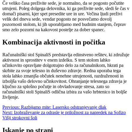
Če veliko časa preživite sede, je normalno, da se pogosto počutite
utrujeni. Poleg dolgega delovnika, ki ga preživite sede, sledi še čas v
domači pisarni, kjer spet presedite ure in ure. Večina ljudi preživi
velik del dneva sede, vendar pogosto ne posvečamo dovolj
pozornosti stolom, ki jih uporabljamo med budnim stanjem, čeprav
smo zelo pozorni na kakovost postelje za dober spanec.
Kombinacija aktivnosti in počitka
Računalniški stol SpinaliS predstavlja edinstveno rešitev, ki združuje
aktivnost in sprostitev v enem izdelku. S tem stolom lahko
učinkovito opravljate dolgotrajno delo za računalnikom, hkrati pa
skrbite za svoje telesno in duševno zdravje. Redna uporaba tega
stola lahko zmanjša občutek nenehne utrujenosti, razdraženosti in
izboljša vašo delovno učinkovitost. Ohranjanje telesnega zdravja je
ključno za splošno počutje in obvladovanje stresa, zato so
računalniški stoli SpinaliS odlična izbira za vašo hrbtenico in boljše
življenje.
Navigacija
Previous:
Razbijamo mite: Lasersko odstranjevanje dlak
Next:
Izobraževanje za odrasle je priložnost za napredek na Sofizo
prispevka
Višji strokovni šoli
Iskanje po strani