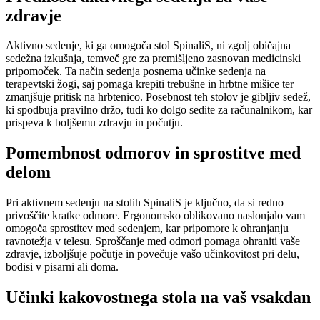
zdravje
Aktivno sedenje, ki ga omogoča stol SpinaliS, ni zgolj običajna
sedežna izkušnja, temveč gre za premišljeno zasnovan medicinski
pripomoček. Ta način sedenja posnema učinke sedenja na
terapevtski žogi, saj pomaga krepiti trebušne in hrbtne mišice ter
zmanjšuje pritisk na hrbtenico. Posebnost teh stolov je gibljiv sedež,
ki spodbuja pravilno držo, tudi ko dolgo sedite za računalnikom, kar
prispeva k boljšemu zdravju in počutju.
Pomembnost odmorov in sprostitve med
delom
Pri aktivnem sedenju na stolih SpinaliS je ključno, da si redno
privoščite kratke odmore. Ergonomsko oblikovano naslonjalo vam
omogoča sprostitev med sedenjem, kar pripomore k ohranjanju
ravnotežja v telesu. Sproščanje med odmori pomaga ohraniti vaše
zdravje, izboljšuje počutje in povečuje vašo učinkovitost pri delu,
bodisi v pisarni ali doma.
Učinki kakovostnega stola na vaš vsakdan