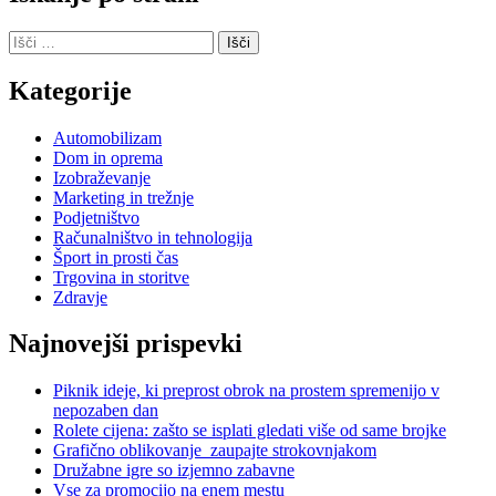
Išči:
Kategorije
Automobilizam
Dom in oprema
Izobraževanje
Marketing in trežnje
Podjetništvo
Računalništvo in tehnologija
Šport in prosti čas
Trgovina in storitve
Zdravje
Najnovejši prispevki
Piknik ideje, ki preprost obrok na prostem spremenijo v
nepozaben dan
Rolete cijena: zašto se isplati gledati više od same brojke
Grafično oblikovanje zaupajte strokovnjakom
Družabne igre so izjemno zabavne
Vse za promocijo na enem mestu