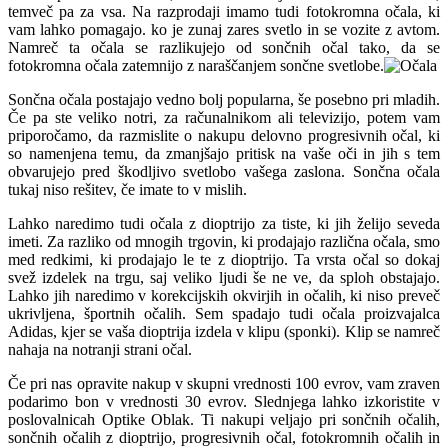
temveč pa za vsa. Na razprodaji imamo tudi fotokromna očala, ki
vam lahko pomagajo. ko je zunaj zares svetlo in se vozite z avtom.
Namreč ta očala se razlikujejo od sončnih očal tako, da se
fotokromna očala zatemnijo z naraščanjem sončne svetlobe.
Sončna očala postajajo vedno bolj popularna, še posebno pri mladih.
Če pa ste veliko notri, za računalnikom ali televizijo, potem vam
priporočamo, da razmislite o nakupu delovno progresivnih očal, ki
so namenjena temu, da zmanjšajo pritisk na vaše oči in jih s tem
obvarujejo pred škodljivo svetlobo vašega zaslona. Sončna očala
tukaj niso rešitev, če imate to v mislih.
Lahko naredimo tudi očala z dioptrijo za tiste, ki jih želijo seveda
imeti. Za razliko od mnogih trgovin, ki prodajajo različna očala, smo
med redkimi, ki prodajajo le te z dioptrijo. Ta vrsta očal so dokaj
svež izdelek na trgu, saj veliko ljudi še ne ve, da sploh obstajajo.
Lahko jih naredimo v korekcijskih okvirjih in očalih, ki niso preveč
ukrivljena, športnih očalih. Sem spadajo tudi očala proizvajalca
Adidas, kjer se vaša dioptrija izdela v klipu (sponki). Klip se namreč
nahaja na notranji strani očal.
Če pri nas opravite nakup v skupni vrednosti 100 evrov, vam zraven
podarimo bon v vrednosti 30 evrov. Slednjega lahko izkoristite v
poslovalnicah Optike Oblak. Ti nakupi veljajo pri sončnih očalih,
sončnih očalih z dioptrijo, progresivnih očal, fotokromnih očalih in