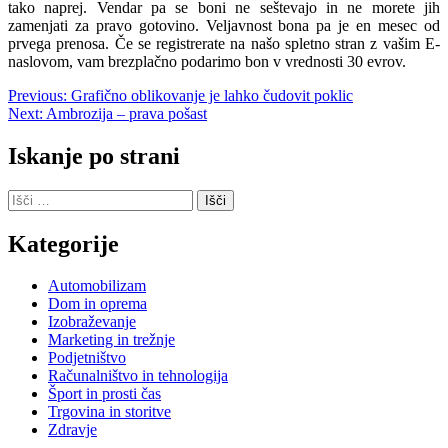
tako naprej. Vendar pa se boni ne seštevajo in ne morete jih
zamenjati za pravo gotovino. Veljavnost bona pa je en mesec od
prvega prenosa. Če se registrerate na našo spletno stran z vašim E-
naslovom, vam brezplačno podarimo bon v vrednosti 30 evrov.
Navigacija
Previous:
Grafično oblikovanje je lahko čudovit poklic
Next:
Ambrozija – prava pošast
prispevka
Iskanje po strani
Išči:
Kategorije
Automobilizam
Dom in oprema
Izobraževanje
Marketing in trežnje
Podjetništvo
Računalništvo in tehnologija
Šport in prosti čas
Trgovina in storitve
Zdravje