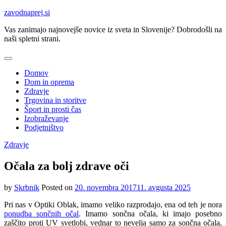
Skip
zavodnaprej.si
to
Vas zanimajo najnovejše novice iz sveta in Slovenije? Dobrodošli na
content
naši spletni strani.
Domov
Dom in oprema
Zdravje
Trgovina in storitve
Šport in prosti čas
Izobraževanje
Podjetništvo
Zdravje
Očala za bolj zdrave oči
by
Skrbnik
Posted on
20. novembra 2017
11. avgusta 2025
Pri nas v Optiki Oblak, imamo veliko razprodajo, ena od teh je nora
ponudba sončnih očal
. Imamo sončna očala, ki imajo posebno
zaščito proti UV svetlobi, vednar to nevelja samo za sončna očala,