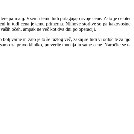
katere pa manj. Vsemu temu tudi prilagajajo svoje cene. Zato je celoten
eni in tudi cena je temu primerna. Njihove storitve so pa kakovostne.
 vaših očeh, ampak ne več kot dva dni po operaciji.
bolj varne in zato je to še razlog več, zakaj se tudi vi odločite za njo.
e samo za pravo kliniko, preverite mnenja in same cene. Naročite se na