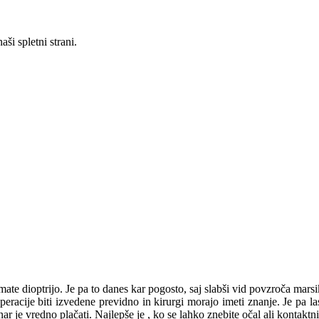
ši spletni strani.
imate dioptrijo. Je pa to danes kar pogosto, saj slabši vid povzroča mar
eracije biti izvedene previdno in kirurgi morajo imeti znanje. Je pa las
r je vredno plačati. Najlepše je , ko se lahko znebite očal ali kontaktni