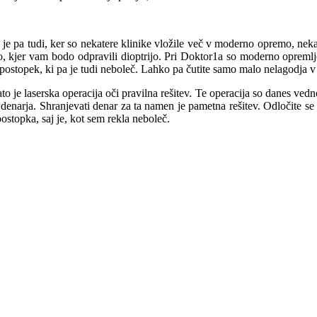
to je pa tudi, ker so nekatere klinike vložile več v moderno opremo, ne
iko, kjer vam bodo odpravili dioptrijo. Pri Doktor1a so moderno opremlj
r postopek, ki pa je tudi neboleč. Lahko pa čutite samo malo nelagodja v
to je laserska operacija oči pravilna rešitev. Te operacija so danes vedno 
 denarja. Shranjevati denar za ta namen je pametna rešitev. Odločite s
postopka, saj je, kot sem rekla neboleč.