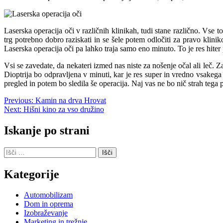
Laserska operacija oči v različnih klinikah, tudi stane različno. Vse 
trg potrebno dobro raziskati in se šele potem odločiti za pravo klin
Laserska operacija oči pa lahko traja samo eno minuto. To je res hite
Vsi se zavedate, da nekateri izmed nas niste za nošenje očal ali leč. Za
Dioptrija bo odpravljena v minuti, kar je res super in vredno vsakega
pregled in potem bo sledila še operacija. Naj vas ne bo nič strah tega 
Navigacija
Previous:
Kamin na drva Hrovat
Next:
Hišni kino za vso družino
prispevka
Iskanje po strani
Išči:
Kategorije
Automobilizam
Dom in oprema
Izobraževanje
Marketing in trežnje