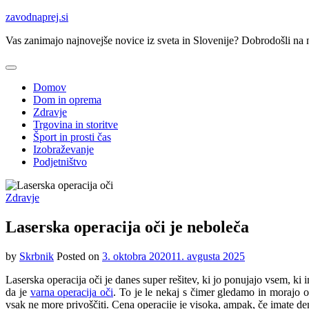
Skip
zavodnaprej.si
to
Vas zanimajo najnovejše novice iz sveta in Slovenije? Dobrodošli na na
content
Domov
Dom in oprema
Zdravje
Trgovina in storitve
Šport in prosti čas
Izobraževanje
Podjetništvo
Zdravje
Laserska operacija oči je neboleča
by
Skrbnik
Posted on
3. oktobra 2020
11. avgusta 2025
Laserska operacija oči je danes super rešitev, ki jo ponujajo vsem, ki 
da je
varna operacija oči
. To je le nekaj s čimer gledamo in morajo op
vsak ne more privoščiti. Cena operacije je visoka, ampak, če imate dena