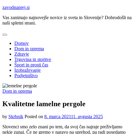
Skip
zavodnaprej.si
to
Vas zanimajo najnovejše novice iz sveta in Slovenije? Dobrodošli na
content
naši spletni strani.
Domov
Dom in oprema
Zdravje
Trgovina in storitve
Šport in prosti čas
Izobraževanje
Podjetništvo
Dom in oprema
Kvalitetne lamelne pergole
by
Skrbnik
Posted on
8. marca 2021
11. avgusta 2025
Slovenci smo zelo znani po tem, da svoj čas najraje preživljamo
nekje zunaj. Če ne gremo v naravo na sprehod, pa radi posedamo