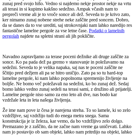
zunaj pred svojo hišo. Vedno si najdemo nekje prostor nekje na vrtu
ali terasi in si kupimo kakšno sedežno. Ampak včasih nam to
prepreči vreme ali je to vroče sonce ali dež. Seveda to je krivo zato,
ker nimamo zunaj nobene strehe neke zaščite pred soncem. Dobro,
da se danes da to vse urediti, saj strokovnjaki nam lahko naredijo res
fantastične lamelne pergole za vse letne čase.
Podatki o lamelnih
pergolah
najdete na spletni strani ali jih pokličite.
Navadno zapravljamo za terase poceni dežnike ali druge zaščite za
sonce. Ko pa pada dež pa gremo v stanovanje in poležavamo na
sedežni. Seveda to je velika napaka, saj nas te poceni zaščite ne
ščitijo pred dežjem ali pa se hitro uničijo. Zato pa so tu hard-top
lamelne pergole, ki nam lahko popolnoma spremenijo življenje na
boljše. Ne bomo več poležavali na sedežni, ko bo zunaj dež. Sedaj
bomo lahko vedno zunaj sedeli na terasi sami, z družino ali prijatelji.
Lamelne pergole niso samo za eno leto ali dve, nas bodo kar
vzdržale leta in leta našega življenja.
Že ime nam pove iz česa je narejena streha. To so lamele, ki so zelo
vzdržljive, saj vzdržijo tudi do enega metra snega. Sama
konstrukcija je iz železa, kar vemo, da bo vzdržljivo zelo dolgo.
Premazano je z zaščito, da ne začne nam vreme ga uničevati. Lahko
nam jo postavijo ob sam objekt, lahko nam pritrdijo na objekt, lahko