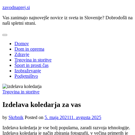
Skip
zavodnaprej.si
to
Vas zanimajo najnovejše novice iz sveta in Slovenije? Dobrodošli na
content
naši spletni strani.
Domov
Dom in oprema
Zdravje
Trgovina in storitve
Šport in prosti čas
Izobraževanje
Podjetništvo
Trgovina in storitve
Izdelava koledarja za vas
by
Skrbnik
Posted on
5. maja 2021
11. avgusta 2025
Izdelava koledarja je vse bolj popularna, zaradi razvoja tehnologije.
Izdelava koledarja je način zbiranja fotografij, v večina primerih je