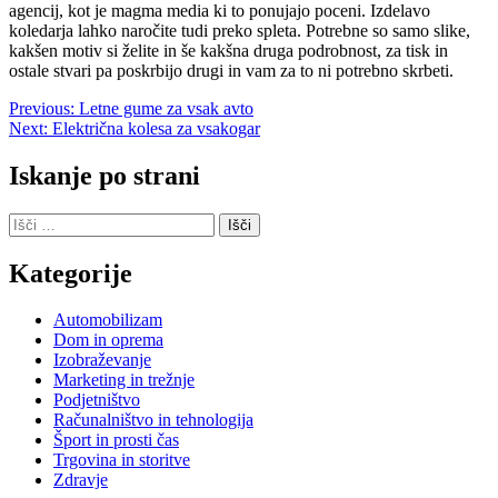
agencij, kot je magma media ki to ponujajo poceni. Izdelavo
koledarja lahko naročite tudi preko spleta. Potrebne so samo slike,
kakšen motiv si želite in še kakšna druga podrobnost, za tisk in
ostale stvari pa poskrbijo drugi in vam za to ni potrebno skrbeti.
Navigacija
Previous:
Letne gume za vsak avto
Next:
Električna kolesa za vsakogar
prispevka
Iskanje po strani
Išči:
Kategorije
Automobilizam
Dom in oprema
Izobraževanje
Marketing in trežnje
Podjetništvo
Računalništvo in tehnologija
Šport in prosti čas
Trgovina in storitve
Zdravje