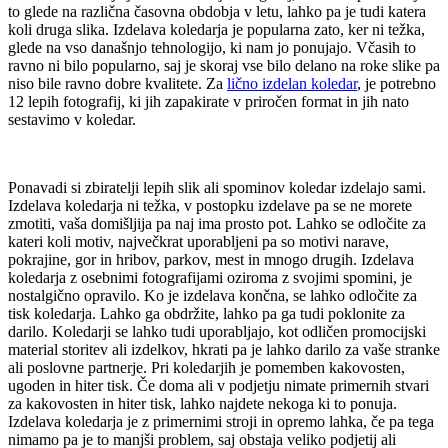
to glede na različna časovna obdobja v letu, lahko pa je tudi katera
koli druga slika. Izdelava koledarja je popularna zato, ker ni težka,
glede na vso današnjo tehnologijo, ki nam jo ponujajo. Včasih to
ravno ni bilo popularno, saj je skoraj vse bilo delano na roke slike pa
niso bile ravno dobre kvalitete. Za
lično izdelan koledar
, je potrebno
12 lepih fotografij, ki jih zapakirate v priročen format in jih nato
sestavimo v koledar.
Ponavadi si zbiratelji lepih slik ali spominov koledar izdelajo sami.
Izdelava koledarja ni težka, v postopku izdelave pa se ne morete
zmotiti, vaša domišljija pa naj ima prosto pot. Lahko se odločite za
kateri koli motiv, največkrat uporabljeni pa so motivi narave,
pokrajine, gor in hribov, parkov, mest in mnogo drugih. Izdelava
koledarja z osebnimi fotografijami oziroma z svojimi spomini, je
nostalgično opravilo. Ko je izdelava končna, se lahko odločite za
tisk koledarja. Lahko ga obdržite, lahko pa ga tudi poklonite za
darilo. Koledarji se lahko tudi uporabljajo, kot odličen promocijski
material storitev ali izdelkov, hkrati pa je lahko darilo za vaše stranke
ali poslovne partnerje. Pri koledarjih je pomemben kakovosten,
ugoden in hiter tisk. Če doma ali v podjetju nimate primernih stvari
za kakovosten in hiter tisk, lahko najdete nekoga ki to ponuja.
Izdelava koledarja je z primernimi stroji in opremo lahka, če pa tega
nimamo pa je to manjši problem, saj obstaja veliko podjetij ali