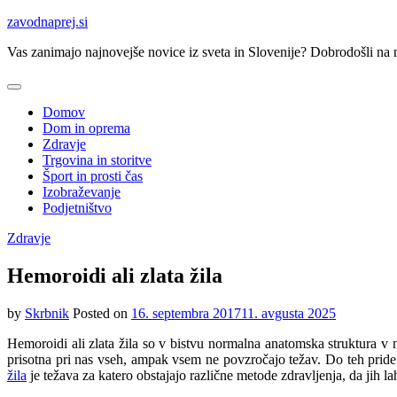
Skip
zavodnaprej.si
to
Vas zanimajo najnovejše novice iz sveta in Slovenije? Dobrodošli na na
content
Domov
Dom in oprema
Zdravje
Trgovina in storitve
Šport in prosti čas
Izobraževanje
Podjetništvo
Zdravje
Hemoroidi ali zlata žila
by
Skrbnik
Posted on
16. septembra 2017
11. avgusta 2025
Hemoroidi ali zlata žila so v bistvu normalna anatomska struktura v na
prisotna pri nas vseh, ampak vsem ne povzročajo težav. Do teh pride
žila
je težava za katero obstajajo različne metode zdravljenja, da jih