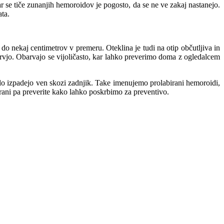
ar se tiče zunanjih hemoroidov je pogosto, da se ne ve zakaj nastanejo.
ata.
i do nekaj centimetrov v premeru. Oteklina je tudi na otip občutljiva in
 krvjo. Obarvajo se vijoličasto, kar lahko preverimo doma z ogledalcem
elo izpadejo ven skozi zadnjik. Take imenujemo prolabirani hemoroidi,
trani pa preverite kako lahko poskrbimo za preventivo.