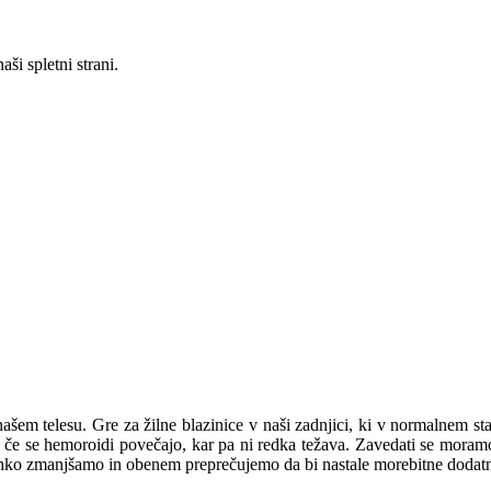
ši spletni strani.
šem telesu. Gre za žilne blazinice v naši zadnjici, ki v normalnem stanj
 če se hemoroidi povečajo, kar pa ni redka težava. Zavedati se moram
 lahko zmanjšamo in obenem preprečujemo da bi nastale morebitne dodat