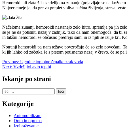
Hemoroidi ali zlata žila se delijo na zunanje (pojavljajo se na kožnem
Najverjetneje je, da gre za preplet vpliva načina življenja, stresa, vrs
Načeloma zunanji hemoroidi nastanejo zelo hitro, spremlja pa jih zelo b
se je ne da potisniti nazaj v zadnjik, tako da nam onemogoča, da bi s
in takšni hemoroidi se občasno predrejo sami in iz njih se izlije kri. Ko
Notranji hemoroidi pa nam težave povzročajo če so zelo povečani. Tak
ki jih lahko od začetka še s prstom potisnemo nazaj v črevo, če se pa
Navigacija
Previous:
Ugodne toplotne črpalke zrak voda
Next:
Vzdržljivi avto tepihi
prispevka
Iskanje po strani
Išči:
Kategorije
Automobilizam
Dom in oprema
Izobraževanje