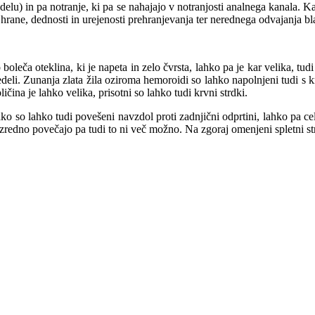
 delu) in pa notranje, ki pa se nahajajo v notranjosti analnega kanala. K
te hrane, dednosti in urejenosti prehranjevanja ter nerednega odvajanja bl
oleča oteklina, ki je napeta in zelo čvrsta, lahko pa je kar velika, tud
edeli. Zunanja zlata žila oziroma hemoroidi so lahko napolnjeni tudi s
ličina je lahko velika, prisotni so lahko tudi krvni strdki.
o so lahko tudi povešeni navzdol proti zadnjični odprtini, lahko pa c
 izredno povečajo pa tudi to ni več možno. Na zgoraj omenjeni spletni s