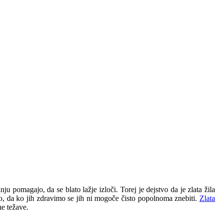
u pomagajo, da se blato lažje izloči. Torej je dejstvo da je zlata žila
o, da ko jih zdravimo se jih ni mogoče čisto popolnoma znebiti.
Zlata
ne težave.