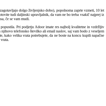
(zagotavljajo dolgo življenjsko dobo), popolnoma zaprte vzmeti, 10 let
tovite tudi daljinski upravljalnik, da vam ne bo treba vsakič najprej iz
časa, če se vam mudi.
popustila. Pri podjetju Adoor imate res najbolj kvalitetne in vzdržljiv
 njihovo telefonsko številko ali email naslov, saj vam bodo z veseljem
e, kako velika vrata potrebujete, da ne boste na koncu kupili napačne
 vrata.