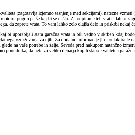
kvaliteta (zagotavlja izjemno tesnjenje med sekcijami), natezne vzmeti 
n motorni pogon pa še kaj bi se našlo. Za odpiranje teh vrat si lahko zago
njega, da zaprete vrata. To vam lahko zelo olajša delo in priskrbi nekaj 
aj bi uporabljali stara garažna vrata in bili vedno v skrbeh kdaj bodo 
datnega vzdrževanja za njih. Za dodatne informacije jih kontaktirajte na
ta glede na vaše potrebe in želje. Seveda pred nakupom natančno izmerit
zbiri ponudnika, da nebi za veliko denarja kupili slabo kvalitetna garažna