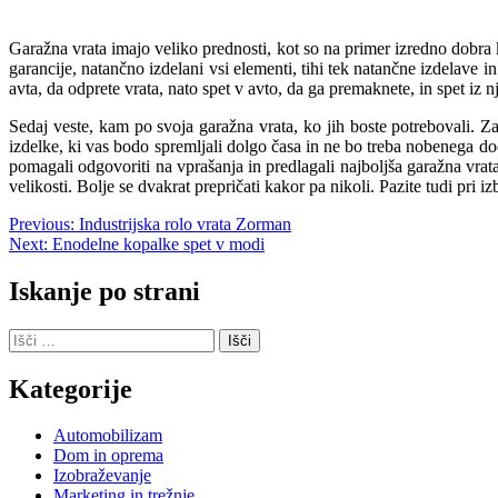
Garažna vrata imajo veliko prednosti, kot so na primer izredno dobra 
garancije, natančno izdelani vsi elementi, tihi tek natančne izdelave i
avta, da odprete vrata, nato spet v avto, da ga premaknete, in spet iz 
Sedaj veste, kam po svoja garažna vrata, ko jih boste potrebovali. Zak
izdelke, ki vas bodo spremljali dolgo časa in ne bo treba nobenega do
pomagali odgovoriti na vprašanja in predlagali najboljša garažna vra
velikosti. Bolje se dvakrat prepričati kakor pa nikoli. Pazite tudi pri i
Navigacija
Previous:
Industrijska rolo vrata Zorman
Next:
Enodelne kopalke spet v modi
prispevka
Iskanje po strani
Išči:
Kategorije
Automobilizam
Dom in oprema
Izobraževanje
Marketing in trežnje