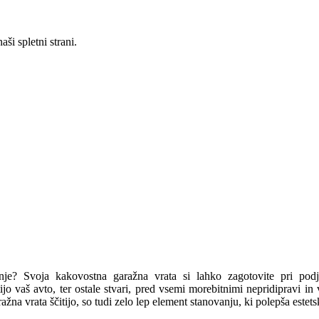
ši spletni strani.
anje? Svoja kakovostna garažna vrata si lahko zagotovite pri po
tijo vaš avto, ter ostale stvari, pred vsemi morebitnimi nepridipravi i
žna vrata ščitijo, so tudi zelo lep element stanovanju, ki polepša estets