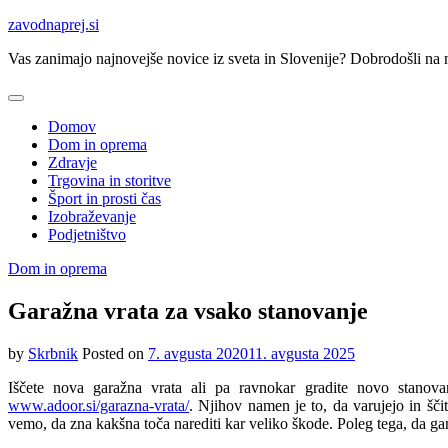
Skip
zavodnaprej.si
to
Vas zanimajo najnovejše novice iz sveta in Slovenije? Dobrodošli na na
content
Domov
Dom in oprema
Zdravje
Trgovina in storitve
Šport in prosti čas
Izobraževanje
Podjetništvo
Dom in oprema
Garažna vrata za vsako stanovanje
by
Skrbnik
Posted on
7. avgusta 2020
11. avgusta 2025
Iščete nova garažna vrata ali pa ravnokar gradite novo stanov
www.adoor.si/garazna-vrata/
. Njihov namen je to, da varujejo in šči
vemo, da zna kakšna toča narediti kar veliko škode. Poleg tega, da gara