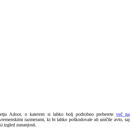
djetju Adoor, o katerem si lahko bolj podrobno preberete
več na
n vremenskimi razmerami, ki bi lahko poškodovale ali uničile avto, saj
ki izgled zunanjosti.